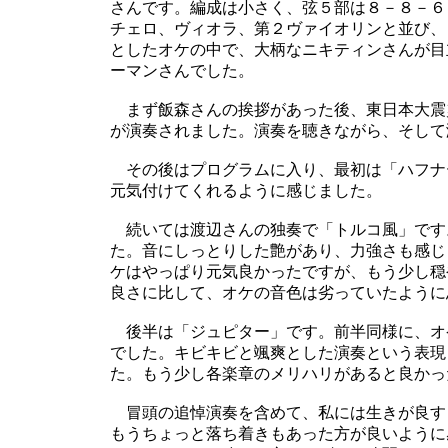
さんです。編成は小さく、弦５部は８－８－６
チェロ、ヴィオラ、第２ヴァイオリンと並び、
としたオケの中で、大柄なニキティンさんが目
ーマンさんでした。
まず飯森さんの挨拶があった後、東日本大震
が演奏されました。演奏を聴きながら、そして
その後はプログラムに入り、最初は「ハフナ
元気付けてくれるように感じました。
続いては渡辺さんの独奏で「トルコ風」です
た。音にしっとりした艶があり、力強さも感じ
ケはやっぱり元気良かったですが、もう少し穏
良さに比して、オケの音色は劣っていたように
後半は「ジュピター」です。前半同様に、オ
でした。キビキビと颯爽とした演奏という表現
た。もう少し各楽章のメリハリがあると良かっ
冒頭の追悼演奏を含めて、私には生きが良す
もうちょっと落ち着きもあった方が良いように