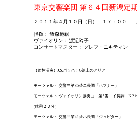
東京交響楽団 第６４回新潟定
２０１１年４月１０日（日） １７：００ 
指揮： 飯森範親
ヴァイオリン： 渡辺玲子
コンサートマスター： グレブ・ニキティン
（追悼演奏）J.S.バッハ：G線上のアリア
モーツァルト:交響曲第35番ニ長調「ハフナー」
モーツァルト:ヴァイオリン協奏曲 第5番 イ長調 K.2
(休憩２０分）
モーツァルト:交響曲第41番ハ長調「ジュピター」