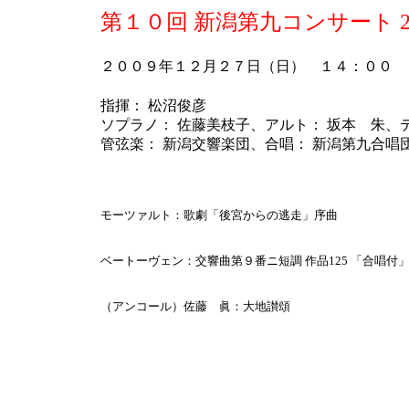
第１０回 新潟第九コンサート 20
２００９年１２月２７日（日） １４：００
指揮： 松沼俊彦
ソプラノ： 佐藤美枝子、アルト： 坂本 朱、
管弦楽： 新潟交響楽団、合唱： 新潟第九合唱
モーツァルト：歌劇「後宮からの逃走」序曲
ベートーヴェン：交響曲第９番ニ短調 作品125 「合唱付
（アンコール）佐藤 眞：大地讃頌