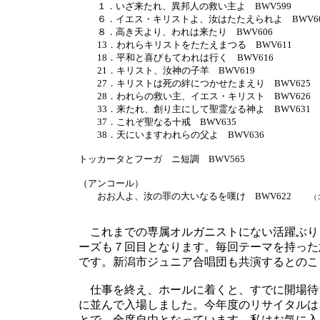
１．いざ来たれ、異邦人の救い主よ BWV599
６．イエス・キリストよ、汝はたたえられよ BWV60
８．高き天より、われは来たり BWV606
13．われらキリストをたたえまつる BWV611
18．平和と喜びもてわれは行く BWV616
21．キリスト、汝神の子羊 BWV619
27．キリストは死の絆につかせたまえり BWV625
28．われらの救い主、イエス・キリスト BWV626
33．来たれ、創り主にして聖霊なる神よ BWV631
37．これぞ聖なる十戒 BWV635
38．天にいますわれらの父よ BWV636
トッカータとフーガ ニ短調 BWV565
（アンコール）
おお人よ、汝の罪の大いなるを嘆け BWV622
（
これまでの専属オルガニストにない活躍ぶり
ーズも７回目となります。毎回テーマを持った
です。新潟市ジュニア合唱団も共演するとのこ
仕事を終え、ホールに着くと、すでに開場待
に並んで入場しました。今年度のリサイタルは
とで、全席自由となっています。私はお気に入