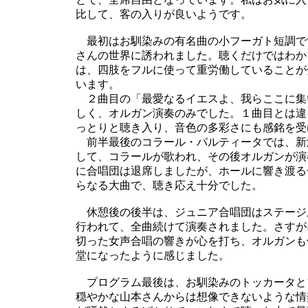
比して、客の入りが良いようです。
最初はお馴染みの有名曲の小フーガト短調で
さんの世界に誘われました。聴くだけではわか
は、四肢をフルに使って重労働していることが
います。
２曲目の「最愛なるイエスよ、我らここに集
しく、オルガン演奏のみでした。１曲目とは違
っとりと聴き入り、音色の多彩さにも感銘を受
前半最後のコラール・パルティータでは、新
して、コラールが歌われ、その後オルガンが演
に合唱団は退席しましたが、ホールに響き渡る
らなる大曲で、聴き応え十分でした。
休憩後の後半は、ジュニア合唱団はステージ
行われて、全曲続けて演奏されました。さすが
切った女声合唱の響きが心を打ち、オルガンも
堂になったように感じました。
プログラム最後は、お馴染みのトッカータと
穏やかな山本さんからは想像できないような情