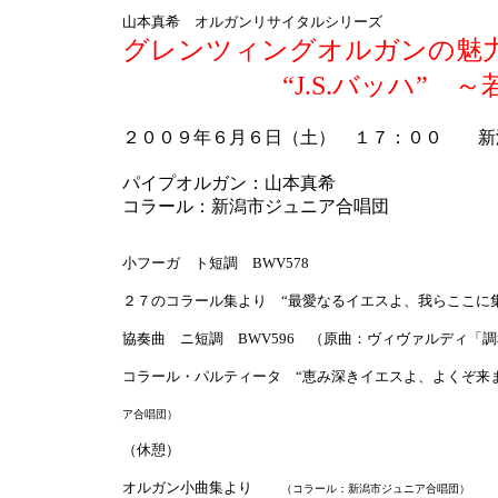
山本真希 オルガンリサイタルシリーズ
グレンツィングオルガンの魅
“J.S.バッハ” ～若
２００９年６月６日（土） １７：００ 新
パイプオルガン：山本真希
コラール：新潟市ジュニア合唱団
小フーガ ト短調 BWV578
２７のコラール集より “最愛なるイエスよ、我らここに集いて
協奏曲 ニ短調 BWV596 （原曲：ヴィヴァルディ「調和の
コラール・パルティータ “恵み深きイエスよ、よくぞ来ませ
ア合唱団）
（休憩）
オルガン小曲集より
（コラール：新潟市ジュニア合唱団）