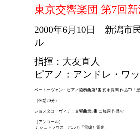
東京交響楽団 第7回
2000年6月10日 新潟
ル
指揮：大友直人
ピアノ：アンドレ・ワ
ベートーヴェン：ピアノ協奏曲第5番 変ホ長調 作品73「
（休憩20分）
ショスタコーヴィチ：交響曲第5番 ニ短調 作品47
（アンコール）
Ｊ.シュトラウス ポルカ「雷鳴と電光」