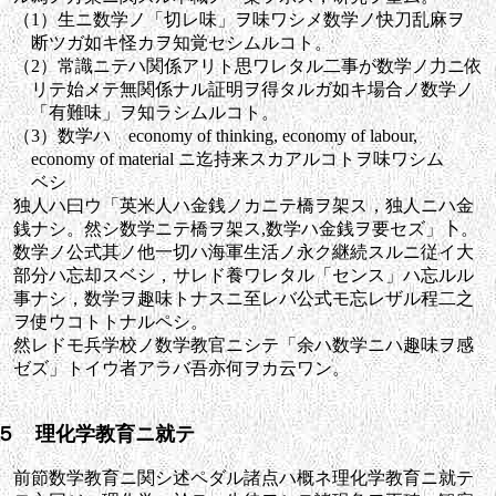
（1）生ニ数学ノ「切レ味」ヲ味ワシメ数学ノ快刀乱麻ヲ
断ツガ如キ怪カヲ知覚セシムルコト。
（2）常識ニテハ関係アリト思ワレタル二事が数学ノ力ニ依
リテ始メテ無関係ナル証明ヲ得タルガ如キ場合ノ数学ノ
「有難味」ヲ知ラシムルコト。
（3）数学ハ economy of thinking, economy of labour,
economy of material ニ迄持来スカアルコトヲ味ワシム
ベシ
独人ハ曰ウ「英米人ハ金銭ノカニテ橋ヲ架ス，独人ニハ金
銭ナシ。然シ数学ニテ橋ヲ架ス,数学ハ金銭ヲ要セズ」卜。
数学ノ公式其ノ他一切ハ海軍生活ノ永ク継続スルニ従イ大
部分ハ忘却スベシ，サレド養ワレタル「センス」ハ忘ルル
事ナシ，数学ヲ趣味トナスニ至レバ公式モ忘レザル程二之
ヲ使ウコトトナルペシ。
然レドモ兵学校ノ数学教官ニシテ「余ハ数学ニハ趣味ヲ感
ゼズ」トイウ者アラバ吾亦何ヲカ云ワン。
５ 理化学教育ニ就テ
前節数学教育ニ関シ述ペダル諸点ハ概ネ理化学教育ニ就テ