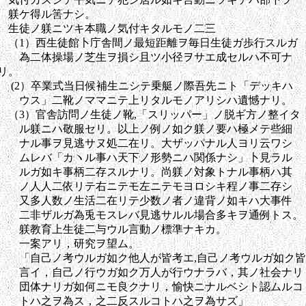
躾ケ得ル筈ナシ。
生徒ノ躾ニツキ本職ノ気付キタルモノ二三
（1）西生徒館卜庁舎間ノ最短距離ヲ毎日生徒ガ歩行スルガ
為二体操場ノ芝生ヲ損シ且ツ小径ヲサエ成セルハ不可ナ
リ。
(2）卒業式当日候補生ニシテ乗艇ノ際吾先ニト「デッキハ
ウス」二靴ノママニテ上リタルモノアリシハ遺憾ナリ。
（3）官舎訪問ノ生徒ノ靴,「スリッパー」ノ脱ギ方ノ整イタ
ル躾ニハ敬服セリ。以上ノ例ノ如ク躾ノ要ハ極メテ些細
ナル事ヲ見逃サヌ処二在リ。大ザッパナル人ヨリ云ワシ
ムレバ「カヽル事ハ天下ノ形勢ニハ関係ナシ」卜見ラル
ルガ如キ事柄二存スルナリ。尚躾ノ対象トナル事柄ハ其
ノ人人二依リテ右ニテモ左ニテモヨロシキ程ノ事二存シ
又多人数ノ生活二在リテ少数ノ者ノ違背ノ如キハ大事件
二非ザルガ為兎モスレバ見逃サルル場合多キヲ通例トス。
躾教育上生徒二与ウル言動ノ標準ナキカ。
一案アリ，研究ヲ望ム。
「自己ノ考ウルガ如ク他人が皆考エ,自己ノ考ウルガ如ク皆
言イ，自己ノ行ウガ如ク万人が行ウナラバ，其ノ社会ナリ
団体ナリガ如何ニモ良クナリ，愉快ニナルベシト認ムルコ
トハ之ヲ為ス，之二反スルコトハ之ヲ為サズ」