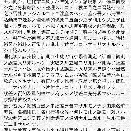
モ亦同ジ。理化学ニ於テハ生徒ヲシテ諸現象ヲ正確ニ観察
シ之ヲ分析綜合シテ整理スルコトヲ教エ且之ニ習熟セシメ
之ヲ習性タラシムルコトニ注意スベシ。蓋シ吾人ハ海軍生
活勤務中幾多ノ理化学的現象ニ直面シ之ヲ利用シ又之ヲ征
服スルヲ要スルモ，本職ノ見ル所海軍将校ノ此等現象ニ対
スル説明，判断，処置ニシテ極メテ非科学的ノ事多ク此等
ノ非科学性が何等ノ不思議ナク通用シ居ルコト多シ。諸技
術又ハ術科ノ正常ナル進歩ヲ妨グルコト之ヨリ大ナルハナ
シト認ムルナリ。
理化学ノ諸実験，計測ヲ生徒ガ行ウ場合測定ノ誤差，観測
ノ誤差入リ来ルペシ。実験スル立場ヨリ見レバ此等ノ誤差
ナルモノハ誠ニ厄介物ナル故誤差ノ入リ来ルヲ嫌ウハ当然
ナルベキモ本職ヲシテ云ワシムレバ実験ノ際ノ誤差ハ寧ロ
歓迎スペキナリ。教官ハ須ク此等ノ誤差ヲ厄介視シテ簡単
二「之ハ差ナリ」卜片付クルコトヲナサズ，生徒ヲシテ
誤差ノ質的及量的検討ヲ為サシメ誤差ニ充分親マシムルヨ
ウ指導教授スベシ。
蓋シ吾人ノ勤務百般ノ事誤差ヲ含マザルモノナク由来名航
海長，名砲術長，名飛行将校等ハ何レモ此ノ誤差ニ対スル
観念明確ニシテ其ノ判断処置ノ適切ナルニ因ルト見ルモ過
言ニ非サルベツ。
理化学教育ノ実施ハ出来ル限り実験ヲ以テシ生徒ノ五感ヲ