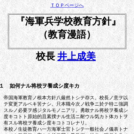
ＴＯＰページへ
『海軍兵学校教育方針』
（教育漫語）
校長
井上成美
１ 如何ナル将校ヲ養成シ度キカ
帝国海軍教育ノ根本方針八厳然トシテ存ス。校長ノ意ヲ以
テ変更アルペキ筈ナシ。只本職今次ノ戦争ニ於テ特ニ強調
スルノ必要ヲ感ジタルモノニアリ。勇敢ナル将校ヲ養成シ
度キコトト原始的且素撲ナル生活ニ耐ウル気カト体カトヲ
有スル将校ヲ養成シ度キコトコレナリ。
本校ノ生徒教育ハ一方海軍士官トシテ一般社会ノ儀表トナ