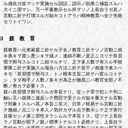
ル感化ガ改マッテ実施セル訓話，訓示ノ効果ニ補益スルハ
大イニ望マシ。万一平素教示セル所ヲソノ上長自ラガ其ノ
言動ニ於テ打壊スルガ如キコトアラバ精神教育ハ全ク失敗
セリトイワン。
３ 躾 教 育
躾教育ハ元来家庭ニ於ケル子女ノ教育ニ於テソノ言動ニ就
キ善キヲ賞シ悪シキヲ戒メ，連綿不断ノ是正ニヨリテ良習
慣ヲ附与スルコトニ始マルナリ。之ヲ多人数ヲ有スル学校
軍隊ニ於テ実施スル場合ハ方法ニ於テ若干ノ相違ヲ来スベ
キモ「良習慣ヲ附与ス」トノ根本主旨二於テハ変ルコトナ
シ，タダ相手ノ人数ノ多キガ為之が徹底ニハ教官全部ノ不
断ノ努カヲ必要トス。
躾ハ良習慣ヲ附与スルガ本旨ナリ。従ッテ罪ヲ犯シテ刑ニ
触レ又ハ規律ニ違反シテ懲罰ヲ受クルガ如キ重大ナル言動
ヲ対象トスルハ其ノ本旨ニ非ズ。日常ノ軽易ナル言動ニ於
テ微細ノ点ニツキ本人ノ気付カザル点ヲ教示シテ之ヲ実行
反復セシメ遂ニ習性タラシムルヲ本旨トス。従ツテ上長自
ラノ言動が部下ノ躾ノ標準トナルコト必然ナリ。上長自ラ
気付カズシテ平気ニテ犯シ居ル如キ言動ニツキテハ部下ヲ