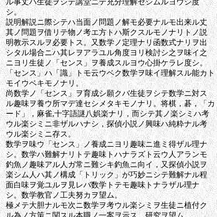
ル事丈ハ生徒ヲシテ講堂ニテ充分理解セシムルヨウシ度
シ。
説明解説ニ際シテハ当面ノ問題ノ解モ必要ナルモ出来ル丈
其ノ問題ヲ借リテ物ノ考エ方トハ斯クスルモノナリトノ説
明教示スルヲ必要トス。又数学ノ定理ナリ函数式ナリヲ出
シタル場合ニハ其レヲアラユル角度ヨリ検討シ之ヲ味イ之
ニヨリ生徒ノ「センス」ヲ養成スルヨウ心掛ケラレ度シ。
「センス」ハ「識」トモ云ウベク数学ヲ味イ理解スル能カト
モイウベキモノナリ。
尚数学ノ「センス」ヲ育成シ願クバ生徒ヲシテ数学ニ対ス
ル趣味ヲ養ウ所マデ達セシメタキモノナリ。将棋，碁，「カ
ード」，麻雀,十字語謎八娯楽ナリ，而シテ其ノ楽シミハ考
ウル楽シミニ非ザルハナシ，探偵小説ノ興味ハ純粋ナル考
ウル楽シミニ存ス。
数学ヲ味ウ「センス」ノ養成ニヨリ趣味ニ進ミ得ザル理ナ
シ。数学ハ難解ナリトテ趣味トハナラズト云ウ人アランモ
釣魚ノ趣味アル人ガ常ニ難シキ釣魚ニ向イ，又探偵小説ヲ
楽シム人ハ其ノ構成「トリック」が巧妙ニシテ難解ナル程
面白味ヲ覚ユルヲ見レバ数学トテモ趣味トナラザル理ナ
シ。数学教官ノ工夫努カヲ望ム。
極メテ大胆ナルモ次ニ数学ヲ考ウル楽シミヲ生徒ニ植付ク
ル為ノ方策ニ関スル本職ノ一案ヲ示ス，研究ヲ望ム。