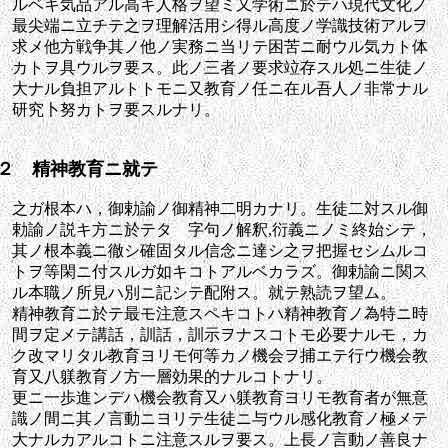
ルベキ気品アル高キ人格ヲ望ミ又学術ニ於テハ現代文化ノ
最尖端ニ立チテ之ヲ理解活用シ得ル高度ノ学識技術アルヲ
求メ他方戦争其ノ他ノ実務ニ当リテ困苦ニ耐ウル気カト体
カトヲ具ウルヲ要ス。此ノ三者ノ要求竝存スル処ニ生徒ノ
大ナル負担アルトトモニ又教育ノ任ニ在ル吾人ノ非常ナル
研究卜努カトヲ要スルナリ。
２ 精神教育ニ就テ
之ガ根本ハ，御勅諭ノ御精神二明カナリ。生徒二対スル御
勅諭ノ説キ方ニ於テタゞ字句ノ解釈,衍義ニノミ終始シテ，
其ノ根本義ニ徹シ確固タル信念ニ達シ之ヲ把握セシムルコ
トヲ等閑ニ付スルガ如キコトアルベカラズ。御勅諭ニ関ス
ル本職ノ所見ハ別ニ記シテ配附ス。就テ熟読ヲ望ム。
精神教育ニ於テ最モ注意スペキコトハ精神教育ノ為特ニ時
間ヲ定メテ講話，訓話，訓示ヲナスコトモ必要ナルモ，カ
ク改マリタル教育ヨリモ何等カノ機会ヲ捕エテ行ウ機会教
育又八躾教育ノ方一層効果的ナルコトナリ。
更ニ一歩進ンデハ機会教育又ハ躾教育ヨリモ教育者が無意
識ノ間ニ其ノ言動ニヨリテ生徒ニ与ウル感化教育ノ極メテ
大ナルカアルコトニ注意スルヲ要ス。上長ノ言動ノ善良ナ