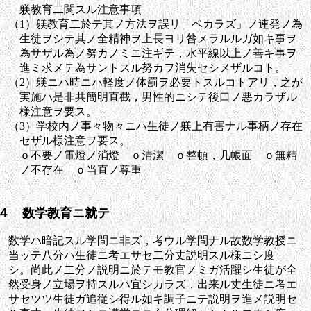
躾教育二関スル注意事項
（1）躾教育二於テ其ノ方法ヲ誤リ「ペカラズ」ノ連発ノ為
生徒ヲシテ其ノ全精神ヲ上長ヨリ咎メラルルガ如キ事ヲ
為サザル為ノ努カノミニ注ギテ，水平線以上ノ善キ事ヲ
進ミ求メテ為サントスル努カヲ消失セシメザルコト。
（2）躾ニハ時ニハ軽度ノ体罰ヲ必要トスルコトアリ，之が
実施ハ是非共簡明直截，男性的ニシテ後口ノ悪カラザル
様注意ヲ要ス。
（3）学校内ノ事々物々ニハ生徒ノ躾上有害ナル事柄ノ存在
セザル様注意ヲ要ス。
ｏ不要ノ電燈ノ消燈 ｏ清潔 ｏ整頓，几帳面 ｏ無精
ノ不存在 ｏ当直ノ尊重
４ 数学教育ニ就テ
数学ハ暗記スル学問ニ非ズ，考ウル学問ナル故数学教授ニ
当ッテ八分ハ生徒ニ考エサセ二分丈説明スル様ニシ度
シ。尚此ノ二分ノ説明ニ於テモ教官ノミガ活躍シ生徒が全
然受身ノ立場ヲ持スルハ宜シカラズ，出来ル丈生徒ニ考エ
サセツツ生徒ガ追従シ得ル如キ調子ニテ説明ヲ進メ説明セ