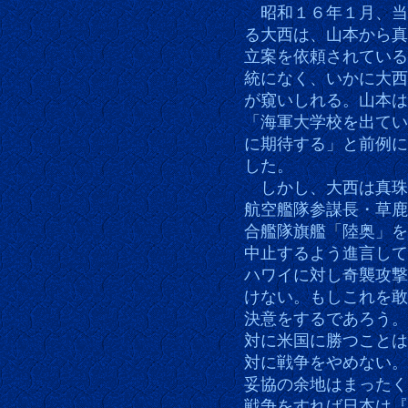
昭和１６年１月、当
る大西は、山本から真
立案を依頼されている
統になく、いかに大西
が窺いしれる。山本は
「海軍大学校を出てい
に期待する」と前例に
した。
しかし、大西は真珠
航空艦隊参謀長・草鹿
合艦隊旗艦「陸奥」を
中止するよう進言して
ハワイに対し奇襲攻撃
けない。もしこれを敢
決意をするであろう。
対に米国に勝つことは
対に戦争をやめない。
妥協の余地はまったく
戦争をすれば日本は『