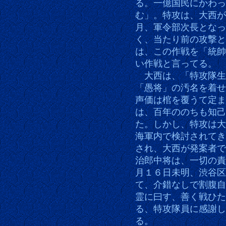
る。一億国民にかわっ
む」。特攻は、大西が
月、軍令部次長となっ
く、当たり前の攻撃と
は、この作戦を「統帥
い作戦と言ってる。
大西は、「特攻隊生
「愚将」の汚名を着せ
声価は棺を覆うて定ま
は、百年ののちも知己
た。しかし、特攻は大
海軍内で検討されてき
され、大西が発案者で
治郎中将は、一切の責
月１６日未明、渋谷区
て、介錯なしで割腹自
霊に曰す、善く戦ひた
る、特攻隊員に感謝し
る。