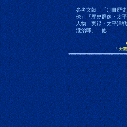
参考文献 『別冊歴史
僚』『歴史群像・太平
人物 実録・太平洋戦
瀧治郎』 他
Ｔ
「大