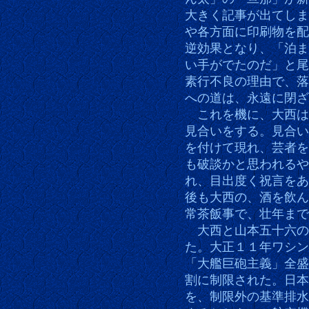
大きく記事が出てしま
や各方面に印刷物を配
逆効果となり、「泊ま
い手がでたのだ」と尾
素行不良の理由で、落
への道は、永遠に閉ざ
これを機に、大西は
見合いをする。見合い
を付けて現れ、芸者を
も破談かと思われるや
れ、目出度く祝言をあ
後も大西の、酒を飲ん
常茶飯事で、壮年まで
大西と山本五十六の
た。大正１１年ワシン
「大艦巨砲主義」全盛
割に制限された。日本
を、制限外の基準排水