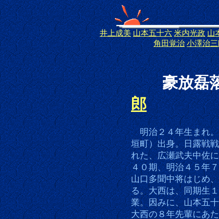
井上成美
山本五十六
米内光政
山
角田覚治
小澤治三
海軍兵学校
豪放
郎
明治２４年生まれ。
垣町）出身。日露戦戦
れた、広瀬武夫中佐に
４０期、明治４５年７
山口多聞中将はじめ、
る。大西は、同期生１
業。因みに、山本五十
大西の８年先輩にあた