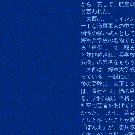
から一貫して、航空畑
と言われた。
大西は、「サイレン
ートな海軍軍人の中で
個性の強い武人として
海軍兵学校の名物でも
る「棒倒し」で、殴る
と並び称され、兵学校
兵衛」の異名をもらう
大西は、海軍大学校
っている。一説には、
後の受験は、大正１３
は、素行不良。酒の席
る。学科試験に合格し
料亭で芸者をあげてド
かった。しかし、芸者
カリとやったことが原
「ぽん太」が、憲兵隊
ん太」の「旦那」が新