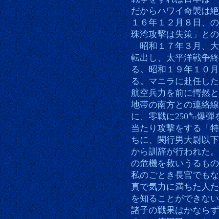
だからハワイ奇襲は絶
１６年１２月８日、の
珠湾攻撃は失策」との
昭和１７年３月、大
転出し、太平洋戦争終
る。昭和１９年１０月
る。マニラに赴任した
航空兵力を前に愕然と
地帯の南方との連絡線
に、零戦に250㌔爆
当たり攻撃をする「特
ちに、関行男大尉以下
から訓辞が行われた。
の危機を救いうるもの
私のごとき長官でもな
真で気力に満ちた人た
を知ることができない
諸子の戦果はかならず