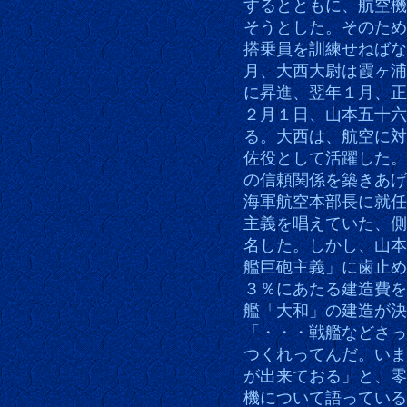
するとともに、航空機
そうとした。そのため
搭乗員を訓練せねばな
月、大西大尉は霞ヶ浦
に昇進、翌年１月、正
２月１日、山本五十六
る。大西は、航空に対
佐役として活躍した。
の信頼関係を築きあげ
海軍航空本部長に就任
主義を唱えていた、側
名した。しかし、山本
艦巨砲主義」に歯止め
３％にあたる建造費を
艦「大和」の建造が決
「・・・戦艦などさっ
つくれってんだ。いま
が出来ておる」と、零
機について語っている