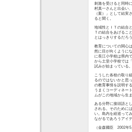
刺激を受けると同時
村真一さんと出会い
（案）」として結実
ると聞く。
地域性とＩＴの結合
Ｔの結合をあげるこ
とはっきりするだろ
教育についての関心
然に目が向くように
に長江小学校は県内
から土堂小学校では
試みが始まっている
こうした各校の取り
るのではないかと思
の教育事情を説明す
うまくコーディネー
ムがこの地域から生
ある分野に接頭語と
される。そのために
い。島内を経巡って
ながるであろうアイ
（金森國臣 2002年5