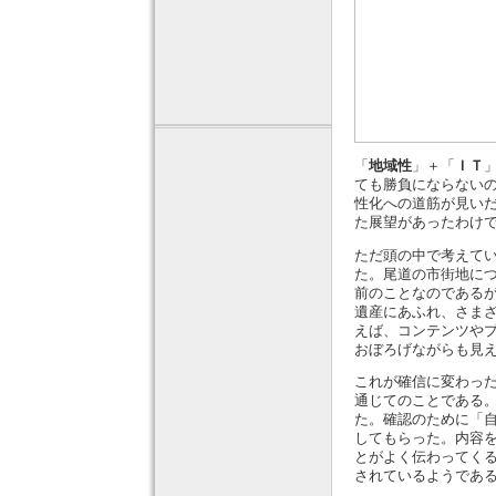
「
地域性
」＋「
ＩＴ
ても勝負にならない
性化への道筋が見い
た展望があったわけ
ただ頭の中で考えて
た。尾道の市街地に
前のことなのである
遺産にあふれ、さま
えば、コンテンツや
おぼろげながらも見
これが確信に変わっ
通じてのことである
た。確認のために「
してもらった。内容
とがよく伝わってく
されているようであ