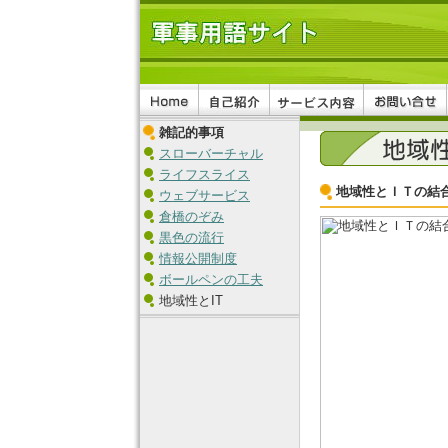
雑記的事項
スローバーチャル
ライフスライス
地域性とＩＴの結
ウェブサービス
倉橋のぞみ
黒色の流行
情報公開制度
ボールペンの工夫
地域性とIT