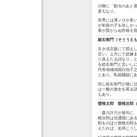
川柳に「勘当のあと
甚七なり。
長男には薄ノロが多
が初産の子を珍しが
果が賢からぬ性格を
総右衛門（そううえ
古き頃京阪にて唱え
言い、上方にて総嫁
り添えたる詞なり」
を総右衛門と言いし
代有傾城傾国白拍子
とあり。私娼賤妓に
但し総右衛門が後に
は一般の遊女を罵る
もあり。
曽根太郎 曽根次郎
「森川許六が発句に
根次郎は信濃国にあ
郎をのぼり曽根次郎
えたれば、名同じう