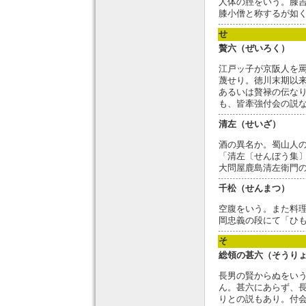
人体の脛をいう。膝
膝小僧と称するが如
せ
贅六（ぜいろく）
江戸ッ子が京阪人を
蔑せり。徳川末期以
あるいは贅禄の伝な
も、皆牽強付会の説
清左（せいざ）
酒の異名か。蜀山人
「清左〔せんぼう集
大問屋鹿島清左衛門
千松（せんまつ）
空腹をいう。また料
岡忠義の段にて「ひ
そ
総領の甚六（そうり
長男の賢からぬをい
ん。甚六にあらず、
りとの説もあり。付