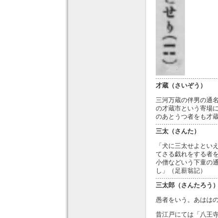
才蔵（さいぞう）
三河万蔵の伴男の通
の才蔵市という寄場
のあとうつ者をも才
三太（さんた）
「犬に三太せよとい
てさる戯れをする者
小僧などいう下童の
し」（足薪翁記）
三太郎（さんたろう
愚者をいう。あはは
昔江戸にては「八王