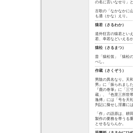
の名に言いなせり」
古歌の「なかなかに
も適（かな）えり。
猿若（さるわか）
道外狂言の猿若とい
若、幸若などいえる
猿松（さるまつ）
昔「猿松笛」「猿松
べし。
作蔵（さくぞう）
男陰の異名なり。天
男』に「振られまし
『鹿の巻筆』に「三
蔵」、『色里三所世
逸傅」には「号を天
判記に擬せし淫書に
「作」の語原は、耕
製作の要務を帯うる
とせるならんか。
笹蟹姫（ささかにひ