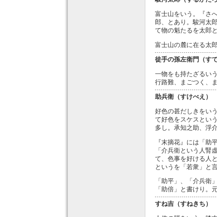
富士山をいう。『さ
郎、とあり。駿河太
て物の魁たるを太郎
富士山の麓に在る太
徒手の孫左衛門（す
一物をも持たざるい
行路難、まごつく、
助兵衛（すけべえ）
好色の甚だしきをい
て好色をスケスとい
多し。承知之助、浮
『末摘花』には「助
「介兵衛という人腎
て、色事を好ける人
というを「若衆」と
「助平」、「介兵衛
「助倍」と書けり。
すね吉（すねきち）