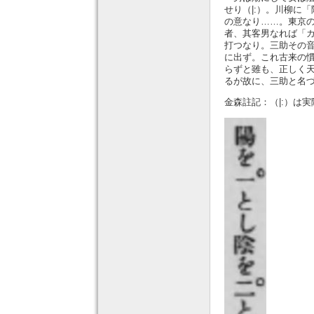
せり（|:）。川柳に
の意なり……。東京
者、其客男なれば「
打つなり。三助その
に出ず。これ古来の
らずと雖も、正しく
るが故に、三助と名
金森註記：（|:）は