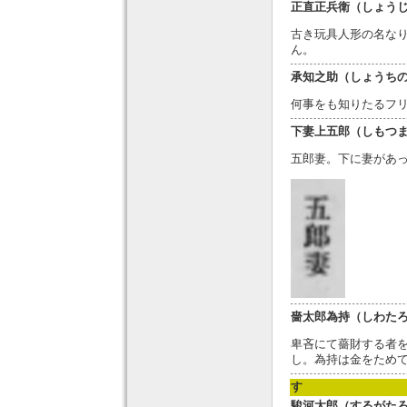
正直正兵衛（しょう
古き玩具人形の名な
ん。
承知之助（しょうち
何事をも知りたるフ
下妻上五郎（しもつ
五郎妻。下に妻があ
嗇太郎為持（しわた
卑吝にて薔財する者
し。為持は金をため
す
駿河太郎（するがた