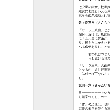
七夕星の織女、棚機
織女に七姫といえる
秋そら姫糸織姫と此
佐々良三八（ささら
「サゝラ三八宿」と
貼付し置けば、疫病
に「五元集に其角が
り。蜂を八にかえた
へる俗伝ありしこと
右の札は木ま
吊し置ける地
「サゝラ三八」の由
となるが、近世好事
て貼付せば可ならん
し。
坂田一六（さかたい
田一一一一一一をい
ら嘘字づくし」の一
「作」の語原は、耕
製作の要務を帯うる