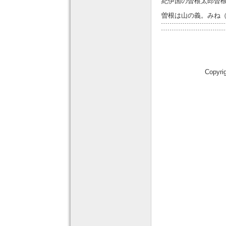
紀伊国の曽根太郎曽
曽根は山の義。みね
Copyri