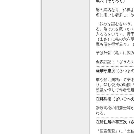
蔵六（ぞうろく）
亀の異名なり。仏典
名に用いし者多し、
「我欲を謹むをいう
る。亀は六を蔵（か
入るるをいう）。野
（まさ）に亀の六を
魔も便を得ず云々」
予は外骨（亀）に因
金森註記：「ざうろ
薩摩守忠度（さつま
車や船に無料にて乗
り。然し俊成の勅撰
朝議を憚りて作者忠
在郷兵衛（ざいごべ
讃岐高松の旧藩士等
わる。
在所住居の喜三次（
『俚言集覧』に「土