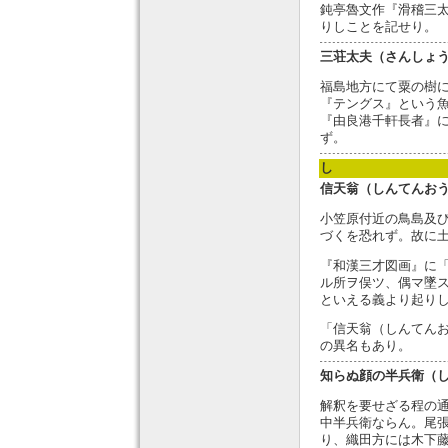
鈍亭魯文作『滑稽三
りしことを記せり。
三荘太夫（さんしょ
福島地方にて粟の樹
『テングス』という
『由良港千軒長者』
ず。
し
信天翁（しんてんお
小笠原付近の鳥島及
づくを恐れず。故に
『和漢三才図画』に
ル所ヲ俣ツ、偶マ墜
といえる義より起り
「信天翁（しんてん
の異名もあり。
知らぬ顔の半兵衛（
解釈を要せざる程の
中半兵衛ならん。尾
り、織田方には木下