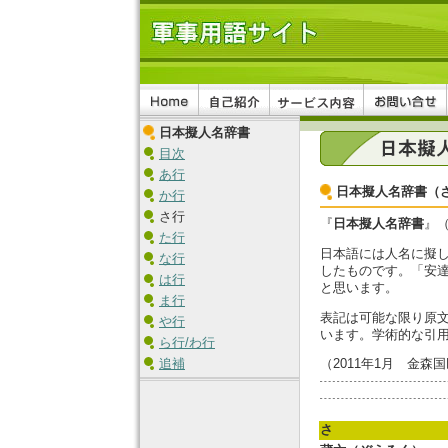
日本擬人名辞書
目次
あ行
日本擬人名辞書（
か行
さ行
『
日本擬人名辞書
』
た行
日本語には人名に擬
な行
したものです。「安
は行
と思います。
ま行
表記は可能な限り原
や行
います。学術的な引
ら行/わ行
追補
（2011年1月 金森
さ