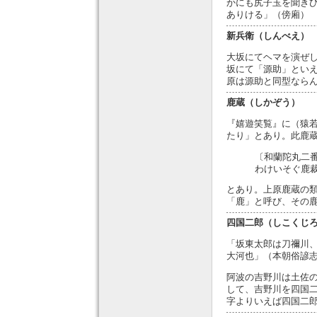
かにも尻子玉を聞き
ありける」（傍廂）
新兵衛（しんべえ）
大坂にてヘマを演ぜ
坂にて「源助」とい
原は源助と同型なら
鹿蔵（しかぞう）
『嬉遊笑覧』に（猿
たり」とあり。此鹿
〔和蘭陀丸二
わけいそぐ鹿
とあり。上原鹿蔵の
「鹿」と呼び、その
四国二郎（しこくじ
「坂東太郎は刀禰川
大河也」（本朝俗諺
阿波の吉野川は土佐
して、吉野川を四国
字よりいえば四国二