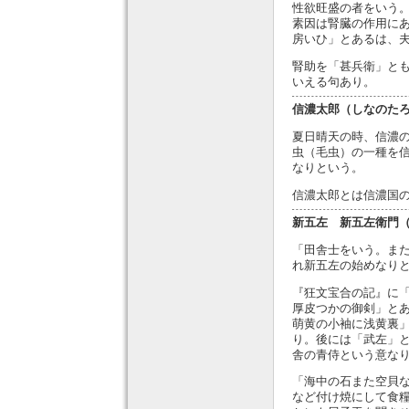
性欲旺盛の者をいう
素因は腎臓の作用に
房いひ」とあるは、
腎助を「甚兵衛」と
いえる句あり。
信濃太郎（しなのた
夏日晴天の時、信濃
虫（毛虫）の一種を
なりという。
信濃太郎とは信濃国
新五左 新五左衛門
「田舎士をいう。ま
れ新五左の始めなり
『狂文宝合の記』に
厚皮つかの御剣」と
萌黄の小袖に浅黄裏
り。後には「武左」
舎の青侍という意な
「海中の石また空貝
など付け焼にして食