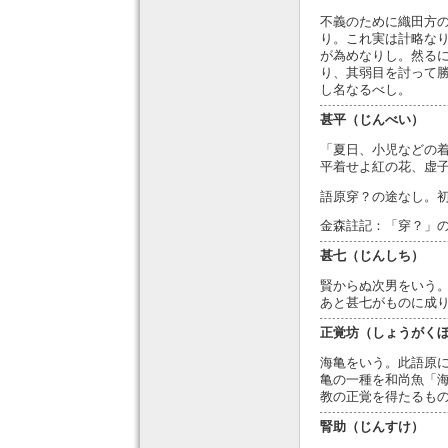
不義のために織田方
り。これ実は計略な
が為めなりし。然る
り、其弱目を討って
し名なるべし。
甚平（じんべい）
「夏日、小児などの
平着せよ紅の花、虚
語原穿？の途なし。
金森註記：「穿？」
甚七（じんしち）
賢からぬ次男をいう
あと甚七がものに成
正覚坊（しょうがく
海亀をいう。此語原
亀の一種を和尚魚「
教の正覚を得たるも
腎助（じんすけ）