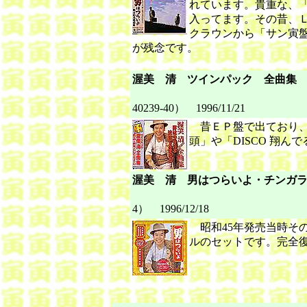
れています。貴重な、
入ってます。その昔、
クラウンから「サン寅
が残念です。
渥美 清 ツインパック 全曲集
クラウン
40239-40） 1996/11/21
昔ＥＰ盤で出ており、
頭」や「DISCO 翔
渥美 清 男はつらいよ・チンガ
クラウン
4） 1996/12/18
昭和45年発売当時その
ルのセットです。完全