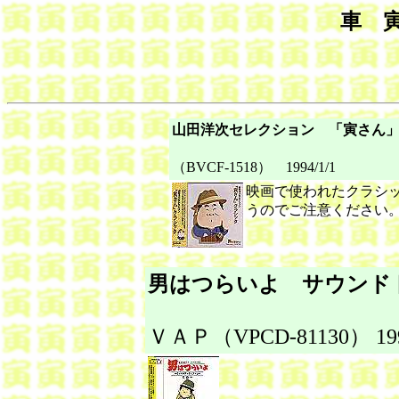
車 
山田洋次セレクション 「寅さん
ＢＧＭ
（BVCF-1518） 1994/1/1
映画で使われたクラシ
うのでご注意ください
男はつらいよ サウンド
ＶＡＰ（VPCD-81130） 199