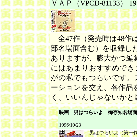
ＶＡＰ（VPCD-81133） 1995
全47作（発売時は48作
部名場面含む）を収録し
ありますが、膨大かつ編
にはあまりおすすめでき
がの私でもつらいです。
ーションを交え、各作品
く、いいんじゃないかと
映画 男はつらいよ 御存知名場
キング（K
1996/10/23
男はつらいよ（第一作