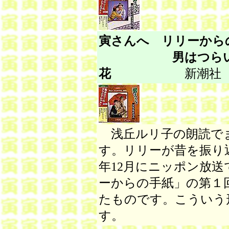
寅さんへ リリーか
男はつらいよ
花
新潮社 1997
浅丘ルリ子の朗読で
す。リリーが昔を振り返
年12月にニッポン放
ーからの手紙」の第１
たものです。こういう
す。