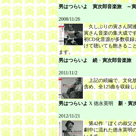
男はつらいよ 寅次郎音楽旅 ～
UNIVERSAL
2008/11/26
久しぶりの寅さん関連の
寅さん音楽の集大成で
初CD化音源が多数収
けて聴いても飽きるこ
ます。
男はつらいよ 続
・
寅次郎音楽旅
SHOCHIKU
2011/11/2
上記の続編で、文化放
含め、全125曲を収録し
男はつらいよ
X 徳永英明
新
・
寅
UNIVERSA
2012/11/21
第42作「ぼくの叔父さ
劇中に流れた徳永英明の