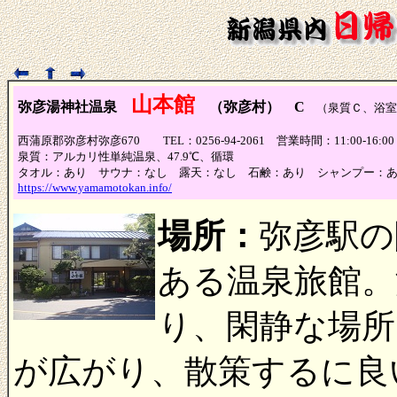
山本館
弥彦湯神社温泉
（弥彦村） C
（泉質Ｃ、浴室
西蒲原郡弥彦村弥彦670 TEL：0256-94-2061 営業時間：11:00-1
泉質：アルカリ性単純温泉、47.9℃、循環
タオル：あり サウナ：なし 露天：なし 石鹸：あり シャンプー：
https://www.yamamotokan.info/
場所：
弥彦駅の
ある温泉旅館。
り、閑静な場所
が広がり、散策するに良