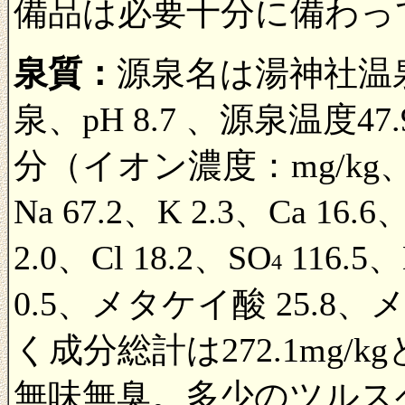
備品は必要十分に備わっ
泉質：
源泉名は湯神社温
泉、pH 8.7 、源泉温度4
分（イオン濃度：mg/kg
Na 67.2、K 2.3、Ca 16.6、
2.0、Cl 18.2、SO
116.5
4
0.5、メタケイ酸 25.8
く成分総計は272.1mg
無味無臭。多少のツルス