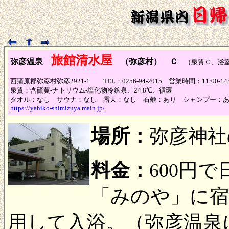
旅館清水屋
弥彦温泉
（弥彦村） Ｃ
（泉質Ｃ、浴室
西蒲原郡弥彦村弥彦2921-1 TEL：0256-94-2015 営業時間：11:00
泉質：含硫黄-ナトリウム-塩化物冷鉱泉、24.8℃、循環
タオル：なし サウナ：なし 露天：なし 石鹸：あり シャンプー：
https://yahiko-shimizuya.main.jp/
場所：
弥彦神社
料金：
600円
「みのや」に宿
用して入浴。（弥彦温泉