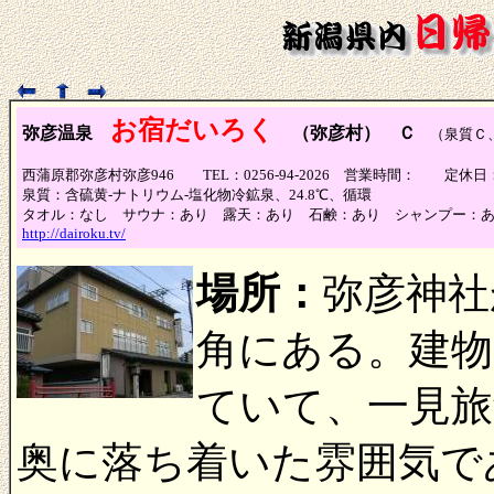
お宿だいろく
弥彦温泉
（弥彦村） Ｃ
（泉質Ｃ、
西蒲原郡弥彦村弥彦946 TEL：0256-94-2026 営業時間： 定休
泉質：含硫黄-ナトリウム-塩化物冷鉱泉、24.8℃、循環
タオル：なし サウナ：あり 露天：あり 石鹸：あり シャンプー：
http://dairoku.tv/
場所：
弥彦神社
角にある。建物
ていて、一見旅
奥に落ち着いた雰囲気で