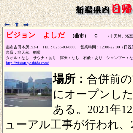
ビジョン よしだ
（燕市） Ｃ
（非天然、浴室Ｃ
燕市吉田本所153-1 TEL：0256-93-6600 営業時間：12:00-22:00（日
泉質：非天然、循環
タオル：なし サウナ：あり 露天：なし 石鹸：あり シャンプー：
http://vision-yoshida.com/
場所：
合併前の
にオープンし
ある。2021年
ューアル工事が行われ、2