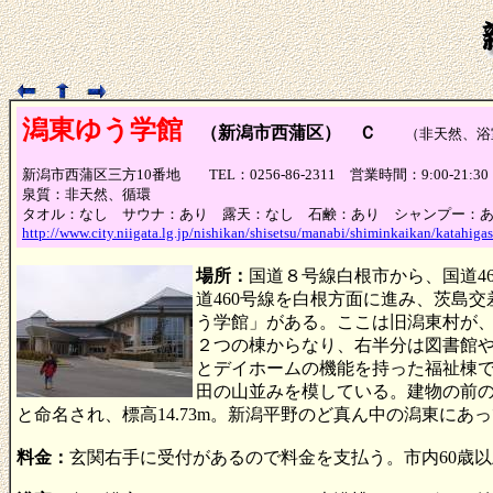
潟東ゆう学館
（新潟市西蒲区） Ｃ
（非天然、浴室
新潟市西蒲区三方10番地 TEL：0256-86-2311 営業時間：9:00-21:3
泉質：非天然、循環
タオル：なし サウナ：あり 露天：なし 石鹸：あり シャンプー：
http://www.city.niigata.lg.jp/nishikan/shisetsu/manabi/shiminkaikan/katahiga
場所：
国道８号線白根市から、国道4
道460号線を白根方面に進み、茨島
う学館」がある。ここは旧潟東村が、
２つの棟からなり、右半分は図書館
とデイホームの機能を持った福祉棟
田の山並みを模している。建物の前
と命名され、標高14.73m。新潟平野のど真ん中の潟東に
料金：
玄関右手に受付があるので料金を支払う。市内60歳以上12