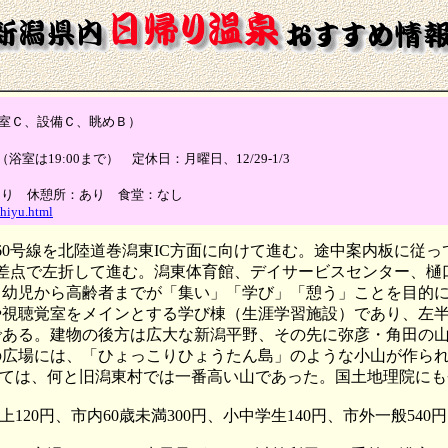
Ｃ、設備Ｃ、眺めＢ）
0（浴室は19:00まで） 定休日：月曜日、12/29-1/3
あり 休憩所：あり 食堂：なし
shiyu.html
60号線を北陸道巻潟東IC方面に向けて進む。途中案内板に従っ
交差点で左折して進む。潟東体育館、デイサービスセンター、
幼児から高齢者までが「集い」「学び」「憩う」ことを目的に
や視聴覚室をメインとする学び棟（生涯学習施設）であり、左
である。建物の後方は広大な新潟平野、その先に弥彦・角田の
の広場には、「ひょっこりひょうたん島」のような小山が作ら
あっては、何と旧潟東村では一番高い山であった。国土地理院に
0円、市内60歳未満300円、小中学生140円、市外一般540円、