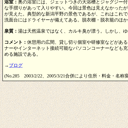
浴室：
奥の浴室には、ジェットつきの大浴槽とジャグジー付
な手摺りがあって入りやすい。今回は景色は見えなかったが
が見えた。典型的な新潟平野の景色であるが、これはこれで
洗面台にはドライヤーが備えてある。脱衣棚・脱衣籠のほか
泉質：
湯は天然温泉ではなく、カルキ臭が漂う。しかし、ゆ
コメント：
休憩用の広間、貸し切り個室や研修室などがある
ナーやインターネット接続可能なパソコンコーナーなども充
める施設である。
→
ブログ
(No.285 2003/2/22、2005/3/21合併により住所・料金・名称変