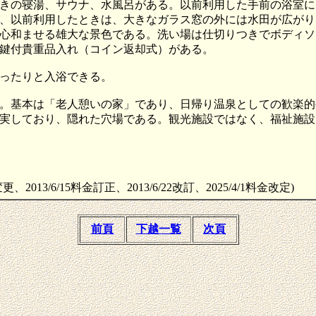
きの寝湯、サウナ、水風呂がある。以前利用した手前の浴室に
、以前利用したときは、大きなガラス窓の外には水田が広がり
心和ませる雄大な景色である。洗い場は仕切りつきでボディソ
鍵付貴重品入れ（コイン返却式）がある。
ったりと入浴できる。
。基本は「老人憩いの家」であり、日帰り温泉としての歓楽的
実しており、隠れた穴場である。観光施設ではなく、福祉施設
更、2013/6/15料金訂正、2013/6/22改訂、2025/4/1料金改定)
前頁
下越一覧
次頁