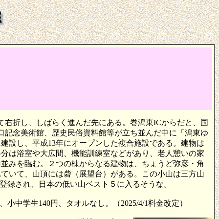
て右折し、しばらく進んだ先にある。巻潟東ICからだと、国
樋口記念美術館、歴史民俗資料館等が立ち並んだ中に「潟東ゆ
建設し、平成13年にオープンした複合施設である。建物は
半分は浴室や大広間、機能訓練室などがあり、老人憩いの家
山並みを臨む。２つの棟からなる建物は、ちょうど弥彦・角
れていて、山頂には砦（展望台）がある。この小山は三方山
も登録され、日本の低い山ベスト５に入るそうな。
小中学生140円、タオルなし。（2025/4/1料金改定）