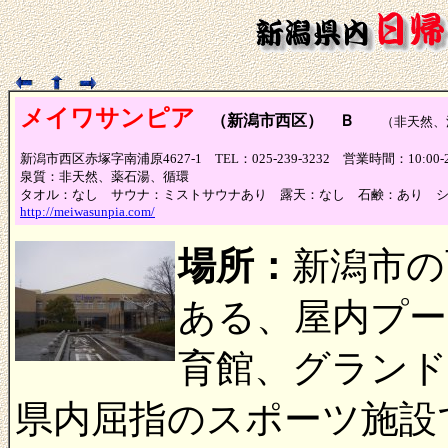
メイワサンピア
（新潟市西区） Ｂ
（非天然、浴
新潟市西区赤塚字南浦原4627-1 TEL：025-239-3232 営業時間：10:00
泉質：非天然、薬石湯、循環
タオル：なし サウナ：ミストサウナあり 露天：なし 石鹸：あり 
http://meiwasunpia.com/
場所：
新潟市の
ある、屋内プー
育館、グラン
県内屈指のスポーツ施設