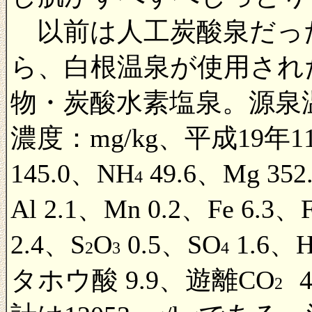
以前は人工炭酸泉だった浴
ら、白根温泉が使用され
物・炭酸水素塩泉。源泉
濃度：mg/kg、平成19年1
145.0、NH
49.6、Mg 352.
4
Al 2.1、Mn 0.2、Fe 6.3、F
2.4、S
O
0.5、SO
1.6、
2
3
4
タホウ酸 9.9、遊離CO
2