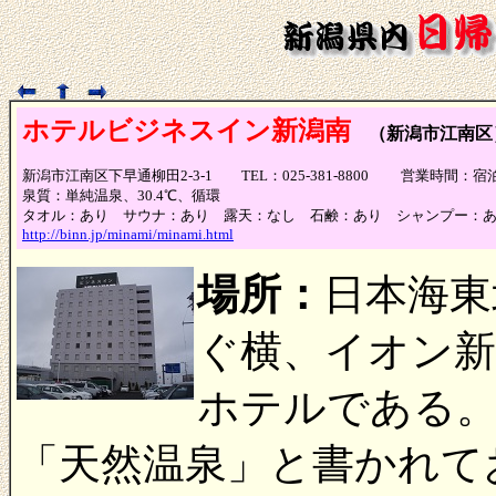
ホテルビジネスイン新潟南
（新潟市江南区
新潟市江南区下早通柳田2-3-1 TEL：025-381-8800 営業
泉質：単純温泉、30.4℃、循環
タオル：あり サウナ：あり 露天：なし 石鹸：あり シャンプー：
http://binn.jp/minami/minami.html
場所：
日本海東
ぐ横、イオン
ホテルである。
「天然温泉」と書かれて