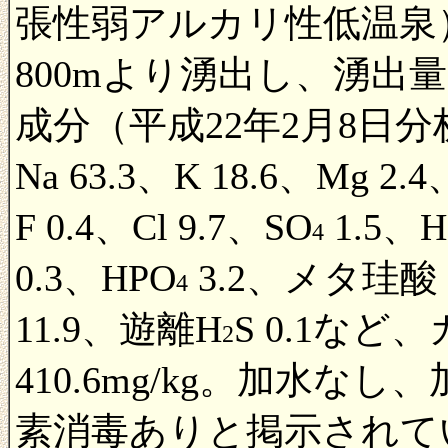
張性弱アルカリ性低温泉）
800mより湧出し、湧出量
成分（平成22年2月8日分
Na 63.3、K 18.6、Mg 2.4、
F 0.4、Cl 9.7、SO
1.5、
4
0.3、HPO
3.2、メタ珪酸 
4
11.9、遊離H
S 0.1な
2
410.6mg/kg。加水
素消毒ありと掲示されて