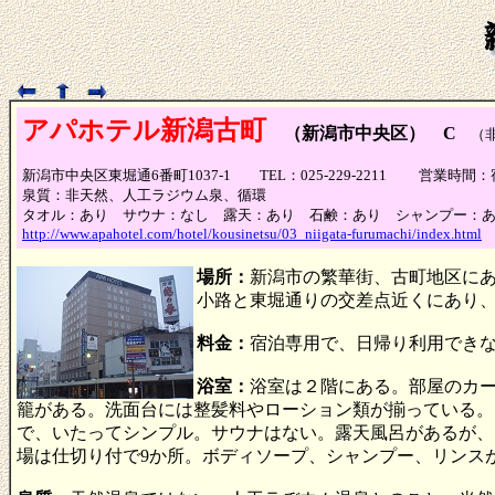
アパホテル新潟古町
（新潟市中央区） C
（非
新潟市中央区東堀通6番町1037-1 TEL：025-229-2211 営
泉質：非天然、人工ラジウム泉、循環
タオル：あり サウナ：なし 露天：あり 石鹸：あり シャンプー：
http://www.apahotel.com/hotel/kousinetsu/03_niigata-furumachi/index.html
場所：
新潟市の繁華街、古町地区に
小路と東堀通りの交差点近くにあり
料金：
宿泊専用で、日帰り利用でき
浴室：
浴室は２階にある。部屋のカ
籠がある。洗面台には整髪料やローション類が揃っている。
で、いたってシンプル。サウナはない。露天風呂があるが、
場は仕切り付で9か所。ボディソープ、シャンプー、リンス