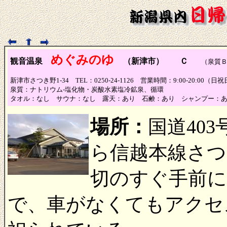
めぐみのゆ
観音温泉
（新津市） Ｃ
（泉質Ｂ、
新津市さつき野1-34 TEL：0250-24-1126 営業時間：9:00-20:00
泉質：ナトリウム-塩化物・炭酸水素塩冷鉱泉、循環
タオル：なし サウナ：なし 露天：あり 石鹸：あり シャンプー：
場所：
国道40
ら信越本線さつ
切のすぐ手前
で、車がなくてもアクセ