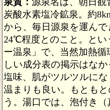
泉質：
源泉名は、朝日観
炭酸水素塩冷鉱泉。約8
から、毎日源泉を運んで
24℃程度とのこと。と
ー温泉」で、当然加熱循
しい成分表の掲示はなか
塩味、肌がツルツルにな
温まりも良い。もともと
う。湯口では、泡付き（