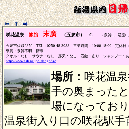
末廣
咲花温泉
旅館
（五泉市） C
（泉質C、浴室C
五泉市佐取2879 TEL：0250-48-3088 営業時間：10:00-18:00 定休
泉質：泉質不明、循環
タオル：なし サウナ：なし 露天：なし 石鹸：あり シャンプー：
http://www.ash.ne.jp/~dango64/
場所：
咲花温泉
手の奥まった
場になってお
温泉街入り口の咲花駅手