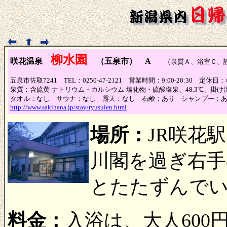
柳水園
咲花温泉
（五泉市） A
（泉質Ａ、浴室Ｃ、設
五泉市佐取7241 TEL：0250-47-2121 営業時間：9:00-20:30 定休日
泉質：含硫黄-ナトリウム・カルシウム-塩化物・硫酸塩泉、48.3℃、掛け
タオル：なし サウナ：なし 露天：なし 石鹸：あり シャンプー：
http://www.sakihana.jp/stay/ryusuien.html
場所：
JR咲花
川閣を過ぎ右手
とたたずんで
料金：
入浴は、大人600