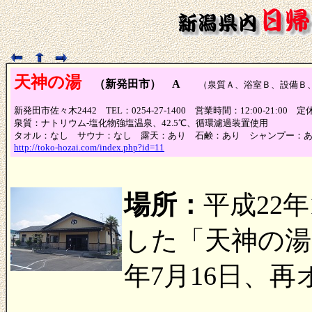
天神の湯
（新発田市） A
（泉質Ａ、浴室Ｂ、設備Ｂ
新発田市佐々木2442 TEL：0254-27-1400 営業時間：12:00-21:00
泉質：ナトリウム-塩化物強塩温泉、42.5℃、循環濾過装置使用
タオル：なし サウナ：なし 露天：あり 石鹸：あり シャンプー：
http://toko-hozai.com/index.php?id=11
場所：
平成22
した「天神の湯
年7月16日、