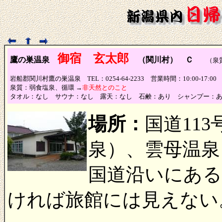
御宿 玄太郎
鷹の巣温泉
（関川村） Ｃ
（泉質
岩船郡関川村鷹の巣温泉 TEL：0254-64-2233 営業時間：10:00-17:
泉質：弱食塩泉、循環 →
非天然とのこと
タオル：なし サウナ：なし 露天：なし 石鹸：あり シャンプー：
場所：
国道11
泉）、雲母温泉
国道沿いにある
ければ旅館には見えない