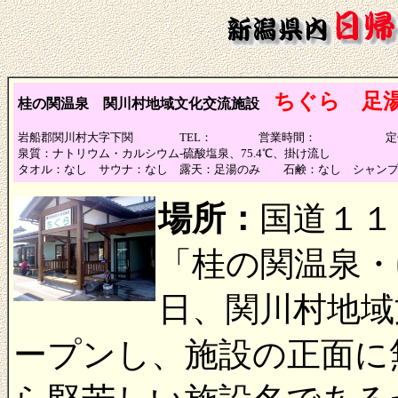
ちぐら 足
桂の関温泉
関川村地域文化交流施設
岩船郡関川村大字下関 TEL： 営業時間： 定
泉質：ナトリウム・カルシウム-硫酸塩泉、75.4℃、掛け流し
タオル：なし サウナ：なし 露天：足湯のみ 石鹸：なし シャン
場所：
国道１１
「桂の関温泉・ゆ
日、関川村地域
ープンし、施設の正面に