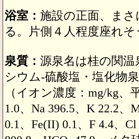
浴室：
施設の正面、まさ
る。片側４人程度座れそ
泉質：
源泉名は桂の関温
シウム-硫酸塩・塩化物泉
（イオン濃度：mg/kg、平
1.0、Na 396.5、K 22.2、M
0.1、Fe(II) 0.1、F 4.4、C