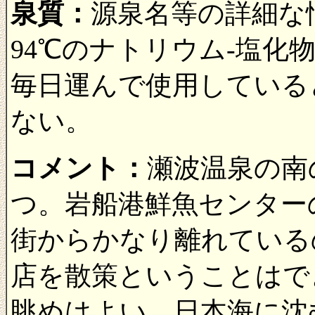
泉質：
源泉名等の詳細な
94℃のナトリウム-塩化
毎日運んで使用している
ない。
コメント：
瀬波温泉の南
つ。岩船港鮮魚センター
街からかなり離れている
店を散策ということはで
眺めはよい。日本海に沈