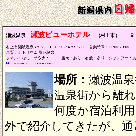
瀬波ビューホテル
瀬波温泉
（村上市） Ｂ
村上市瀬波温泉3-5-38 ＴEL：0254-53-3211 営業時間：11:00-20
泉質：
ナトリウム-塩化物泉
タオル：なし サウナ： 露天：あり 石鹸：あり シャンプー：あ
http://www.senamiview.com/
場所：
瀬波温泉
温泉街から離
何度か宿泊利用
外で紹介してきたが、通