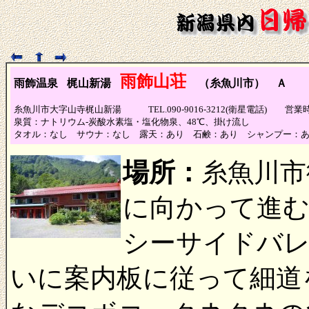
雨飾山荘
雨飾温泉
梶山新湯
（糸魚川市） Ａ
（泉
糸魚川市大字山寺梶山新湯 TEL.090-9016-3212(衛星電話) 営業
泉質：ナトリウム-炭酸水素塩・塩化物泉、48℃、掛け流し
タオル：なし サウナ：なし 露天：あり 石鹸：あり シャンプー：
場所：
糸魚川市
に向かって進む
シーサイドバレ
いに案内板に従って細道