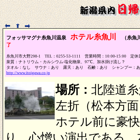
ホテル糸魚川
フォッサマグナ糸魚川温泉
（糸魚
了
糸魚川市大野298-1 TEL：0255-53-1111 営業時間：10:00-15:00 
泉質：ナトリウム・カルシウム-塩化物泉、97℃、加水掛け流し？
タオル：なし サウナ：あり 露天：あり 石鹸：あり シャンプー：
http://www.itoigawa.co.jp
場所：
北陸道糸
左折（松本方面
ホテル前に豪
り、心憎い演出である。