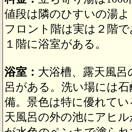
値段は隣のひすいの湯よ
フロント階は実は２階で
１階に浴室がある。
浴室：
大浴槽、露天風呂
呂がある。洗い場には石
備。景色は特に優れてい
天風呂の外の池にアヒル
が水色のペンキで塗られ