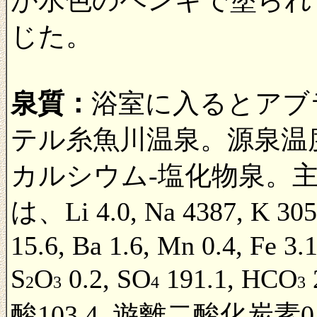
じた。
泉質：
浴室に入るとアブ
テル糸魚川温泉。源泉温度
カルシウム-塩化物泉。主
は、Li 4.0, Na 4387, K 30
15.6, Ba 1.6, Mn 0.4, Fe 3.1
S
O
0.2, SO
191.1, HCO
2
3
4
3
酸103.4, 遊離二酸化炭