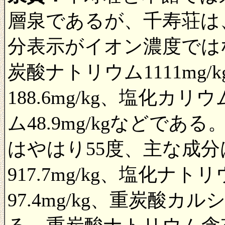
層泉であるが、千寿荘は
分表示がイオン濃度では
炭酸ナトリウム1111mg
188.6mg/kg、塩化カリウ
ム48.9mg/kgなどで
はやはり55度、主な成
917.7mg/kg、塩化ナトリ
97.4mg/kg、重炭酸カル