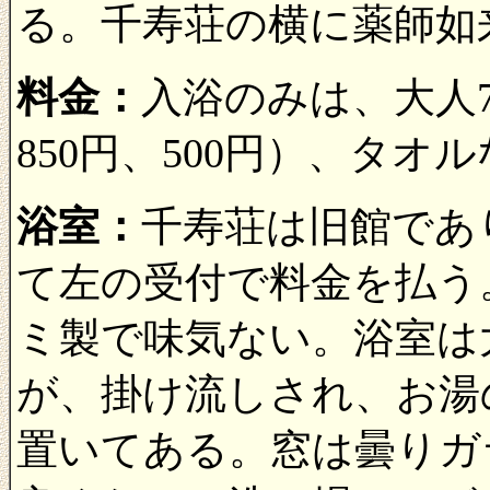
る。千寿荘の横に薬師如
料金：
入浴のみは、大人7
850円、500円）、タオ
浴室：
千寿荘は旧館であ
て左の受付で料金を払う
ミ製で味気ない。浴室は
が、掛け流しされ、お湯
置いてある。窓は曇りガ