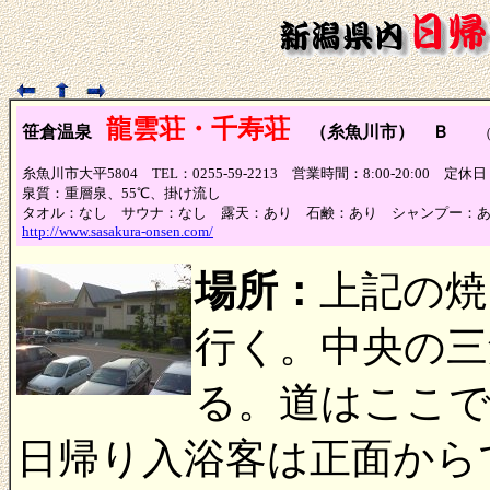
龍雲荘・千寿荘
笹倉温泉
（糸魚川市） Ｂ
（泉
糸魚川市大平5804 TEL：0255-59-2213 営業時間：8:00-20:00 定休
泉質：重層泉、55℃、掛け流し
タオル：なし サウナ：なし 露天：あり 石鹸：あり シャンプー：
http://www.sasakura-onsen.com/
場所：
上記の焼
行く。中央の三
る。道はここ
日帰り入浴客は正面から