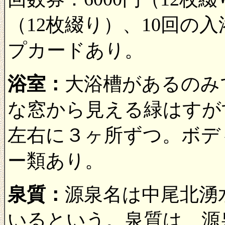
（12枚綴り）、10回の
プカードあり。
浴室：
大浴槽があるのみ
な窓から見える緑はすが
左右に３ヶ所ずつ。ボデ
ー類あり。
泉質：
源泉名は中尾北湧
いるという。泉質は、源