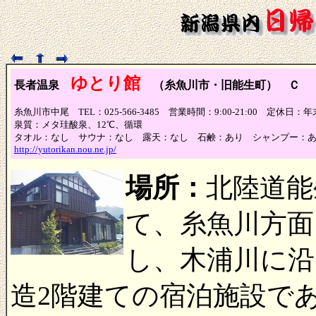
ゆとり館
長者温泉
（糸魚川市・旧能生町） Ｃ
（
糸魚川市中尾 TEL：025-566-3485 営業時間：9:00-21:00 定休日：
泉質：メタ珪酸泉、12℃、循環
タオル：なし サウナ：なし 露天：なし 石鹸：あり シャンプー：
http://yutorikan.nou.ne.jp/
場所：
北陸道能
て、糸魚川方面
し、木浦川に沿
造2階建ての宿泊施設で