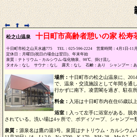
十日町市高齢者憩いの家 松寿
松之山温泉
十日町市松之山天水越775 TEL：025-596-2224 営業時間：4月1日-11月30日：
定休日：月曜日(祝日の場合は翌日)、年末年始
泉質：ナトリウム・カルシウム-塩化物泉、98℃、掛け流し
タオル：なし サウナ：なし 露天：なし 石鹸：あり シャンプー：
場所：
十日町市の松之山温泉に、20
で、温泉・交流施設として年間を通
行かずに南下。凌雲閣を過ぎ、駐在所
料金：
入浴は十日町市内在住65歳以
浴室：
入って左手に浴室がある。脱
されている。洗い場は4ヶ所で、ボディソープ、シャンプー
泉質：
源泉名は鷹の湯3号。泉質はナトリウム・カルシウム-塩化
11月20日）は、Li 2.0、Na 3700、K 170、NH
28、Mg 0.7、Ca 