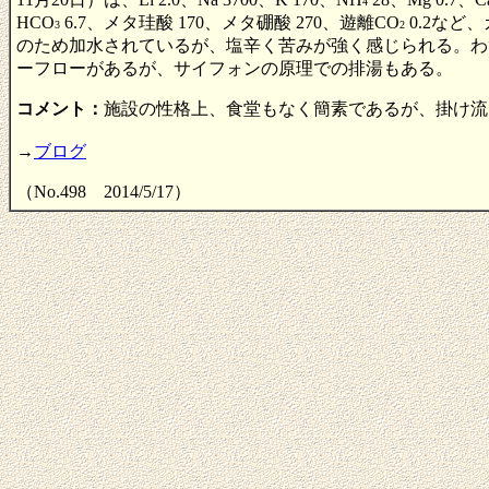
4
HCO
6.7、メタ珪酸 170、メタ硼酸 270、遊離CO
0.2など
3
2
のため加水されているが、塩辛く苦みが強く感じられる。わ
ーフローがあるが、サイフォンの原理での排湯もある。
コメント：
施設の性格上、食堂もなく簡素であるが、掛け流
→
ブログ
（No.498 2014/5/17）