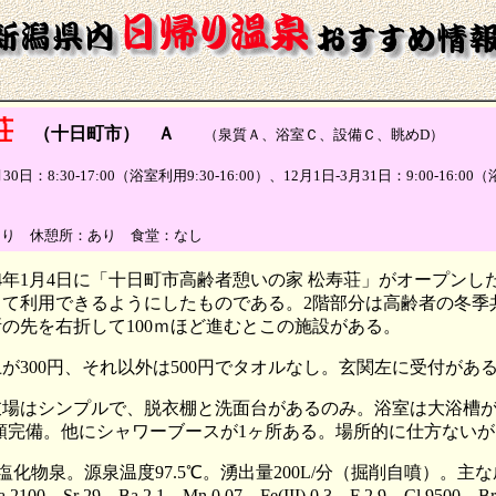
荘
（十日町市） Ａ
（泉質Ａ、浴室Ｃ、設備Ｃ、眺めD）
8:30-17:00（浴室利用9:30-16:00）、12月1日-3月31日：9:00-16:00（
あり 休憩所：あり 食堂：なし
14年1月4日に「十日町市高齢者憩いの家 松寿荘」がオープン
して利用できるようにしたものである。2階部分は高齢者の冬季
の先を右折して100ｍほど進むとこの施設がある。
上が300円、それ以外は500円でタオルなし。玄関左に受付があ
衣場はシンプルで、脱衣棚と洗面台があるのみ。浴室は大浴槽
類完備。他にシャワーブースが1ヶ所ある。場所的に仕方ない
物泉。源泉温度97.5℃。湧出量200L/分（掘削自噴）。主な成
2100、Sr 29、Ba 2.1、Mn 0.07、Fe(III) 0.3、F 2.9、Cl 9500、Br