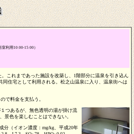
浴室利用10:00-15:00）
した。これまであった施設を改築し、1階部分に温泉を引き込ん
共同住宅として利用される。松之山温泉に入り、温泉街へは
るので料金を支払う。
が１つあるが、無色透明の湯が掛け流
が、景色を楽しむことはできない。
分（イオン濃度：mg/kg、平成20年
 2.8、I 7.3、SO
78、HPO
0.02、