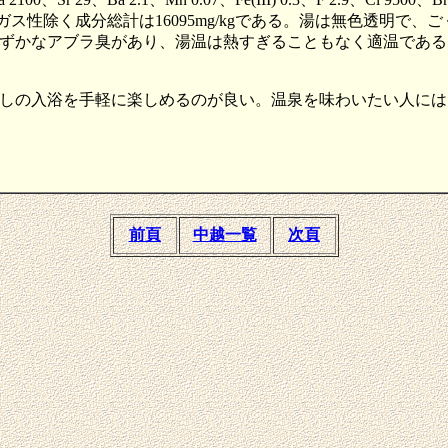
、ガス性除く成分総計は16095mg/kgである。湯は無色透明で
ずかなアブラ臭があり、湯温は熱すぎることもなく適温である
しの入浴を手軽に楽しめるのが良い。温泉を味わいたい人には
前頁
中越一覧
次頁