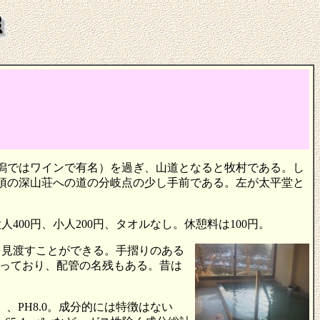
新潟ではワインで有名）を過ぎ、山道となると牧村である。し
別項の深山荘への道の分岐点の少し手前である。左が太平堂と
00円、小人200円、タオルなし。休憩料は100円。
を見渡すことができる。手摺りのある
っており、配管の名残もある。昔は
、PH8.0。成分的には特徴はない