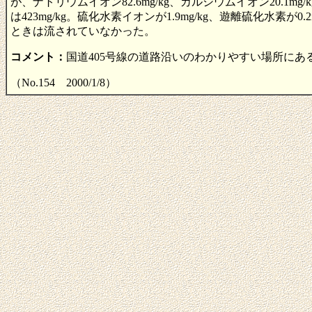
が、ナトリウムイオン82.6mg/kg、カルシウムイオン20.1mg/k
は423mg/kg。硫化水素イオンが1.9mg/kg、遊離硫化
ときは流されていなかった。
コメント：
国道405号線の道路沿いのわかりやすい場所に
（No.154 2000/1/8）