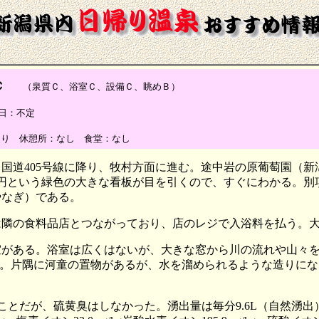
Ｃ
（泉質Ｃ、浴室Ｃ、設備Ｃ、眺めＢ）
定休日：不定
あり 休憩所：なし 食堂：なし
から国道405号線に降り、牧村方面に進む。途中岩の原葡萄園（
0円という緑色の大きな看板が目を引くので、すぐにわかる。
やなぎ）である。
隣の食料品店とつながっており、店のレジで入浴料を払う。大人4
室がある。浴室は広くはないが、大きな窓から川の流れや山々
。片隅に河童の置物があるが、水を溜められるような造りにな
ことだが、硫黄臭はしなかった。湧出量は毎分9.6L（自然湧出）