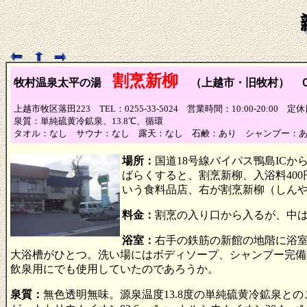
割烹新柳
牧村温泉太平の湯
（上越市・旧牧村） 
上越市牧区落田223 TEL：0255-33-5024 営業時間：10:00-20:00 
泉質：単純硫黄冷鉱泉、13.8℃、循環
タオル：なし サウナ：なし 露天：なし 石鹸：あり シャンプー：
場所：
国道18号線バイパス鴨島IC
ばらくすると、割烹新柳、入浴料40
いう食料品店、右が割烹新柳（しん
料金：
割烹の入り口から入るが、中は
浴室：
右手の鉄筋の新館の地階に浴
大浴槽がひとつ。洗い場にはボディソープ、シャンプー完備
飲泉用にでも使用していたのであろうか。
泉質：
無色透明無味。源泉温度13.8度の単純硫黄冷鉱泉との