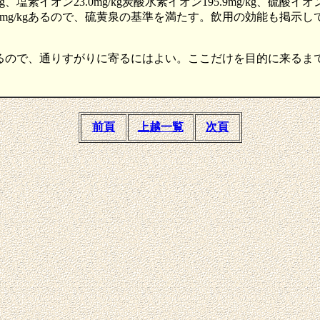
g、塩素イオン23.0mg/kg炭酸水素イオン195.9mg/kg、硫酸イ
水素が0.2mg/kgあるので、硫黄泉の基準を満たす。飲用の効能
あるので、通りすがりに寄るにはよい。ここだけを目的に来るま
前頁
上越一覧
次頁