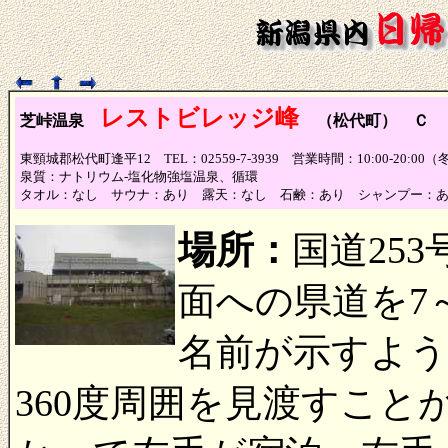
レストビレッジ峰
芝峠温泉
（松代町） Ｃ
（
東頸城郡松代町逢平12 TEL：02559-7-3939 営業時間：10:00-20:0
泉質：ナトリウム-塩化物強塩温泉、循環
タオル：なし サウナ：あり 露天：なし 石鹸：あり シャンプー：
場所：
国道25
面への県道を7
名前が示すよ
360度周囲を見渡すこ