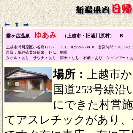
ゆあみ
霧ヶ岳温泉
（上越市・旧浦川原村） Ｂ
（泉
上越市浦川原区小谷島1217-1 TEL：02559-9-3810 営業時間：10:00-
泉質：単純硫黄冷鉱泉、17℃、循環
タオル：あり サウナ：あり 露天：なし 石鹸：あり シャンプー：
場所：
上越市か
国道253号線
にできた村営施
てアスレチックがあり、