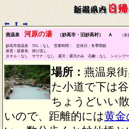
河原の湯
燕温泉
（妙高市・旧妙高村） Ａ
（泉質
妙高市燕温泉 TEL：なし 営業時間： 定休日：冬季閉鎖
泉質：硫黄泉、掛け流し
タオル：なし サウナ：なし 露天：露天のみ 石鹸：なし シャンプ
場所：
燕温泉街
た小道で下は谷
ちょうどいい
いので、距離的には
黄金