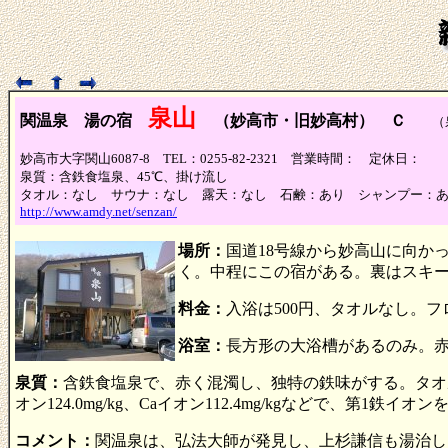
泉山
関温泉 湯の宿
（妙高市・旧妙高村） Ｃ
（泉
妙高市大字関山6087-8 TEL：0255-82-2321 営業時間： 定休日：
泉質：含鉄食塩泉、45℃、掛け流し
タオル：なし サウナ：なし 露天：なし 石鹸：あり シャンプー：
http://www.amdy.net/senzan/
場所：
国道18号線から妙高山に向か
く。中程にこの宿がある。裏はスキ
料金：
入浴は500円、タオルなし。
浴室：
長方形の大浴槽があるのみ。
泉質：
含鉄食塩泉で、赤く混濁し、独特の鉄味がする。タオルは赤く
オン124.0mg/kg、Caイオン112.4mg/kgなどで、第1鉄イオンを
コメント：
関温泉は、弘法大師が発見し、上杉謙信も湯治し