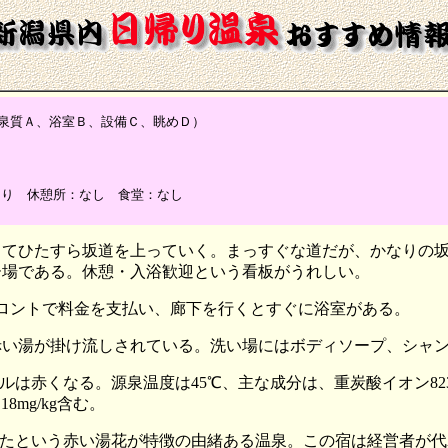
質Ａ、浴室Ｂ、設備Ｃ、眺めＤ）
あり 休憩所：なし 食堂：なし
ってひたすら坂道を上っていく。まっすぐな道だが、かなりの
ー場である。休憩・入浴歓迎という看板がうれしい。
フロントで料金を支払い、廊下を行くとすぐに浴室がある。
赤い湯が掛け流しされている。洗い場にはボディソープ、シャ
なる。源泉温度は45℃、主な成分は、重炭酸イオン823.6mg/k
18mg/kg含む。
たという赤い湯花が特徴の由緒ある温泉。この宿は経営者が代わ