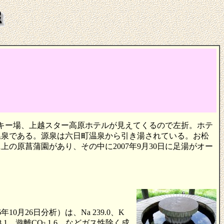
スキー場、上越スター高原ホテルが見えてくるので左折。ホテ
温泉である。源泉は六日町温泉から引き湯されている。お松
原菖蒲園があり、その中に2007年9月30日に足湯がオー
月26日分析）は、Na 239.0、K
8.1、遊離CO
1.6、などガス性除く成
2