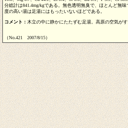
分総計は841.4mg/kgである。無色透明無臭で、ほとん
度の高い湯は足湯にはもったいないほどである。
コメント：
木立の中に静かにたたずむ足湯。高原の空気がす
（No.421 2007/8/15）