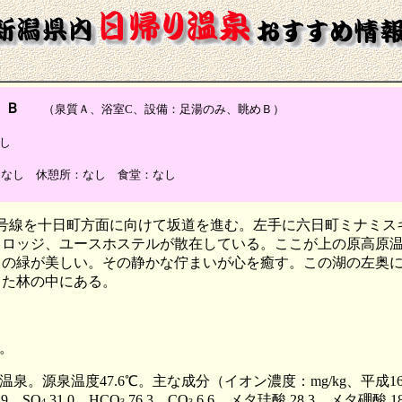
 Ｂ
（泉質Ａ、浴室C、設備：足湯のみ、眺めＢ）
し
なし 休憩所：なし 食堂：なし
3号線を十日町方面に向けて坂道を進む。左手に六日町ミナミ
、ロッジ、ユースホステルが散在している。ここが上の原高原
の緑が美しい。その静かな佇まいが心を癒す。この湖の左奥に上の
った林の中にある。
。
源泉温度47.6℃。主な成分（イオン濃度：mg/kg、平成16年10
1.9、SO
31.0、HCO
76.3、CO
6.6、メタ珪酸 28.3、メタ硼酸 1
4
3
3