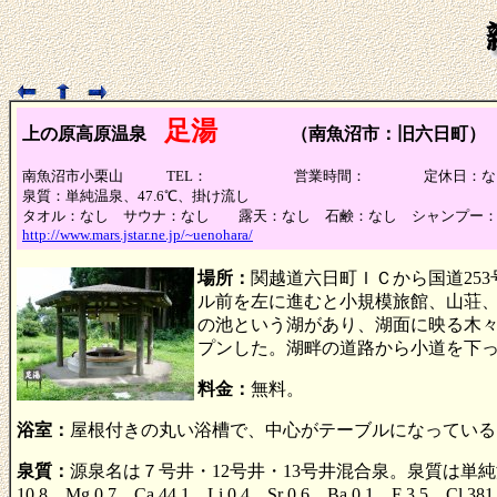
足湯
上の原高原温泉
（南魚沼市：旧六日町）
南魚沼市小栗山 TEL： 営業時間： 定休日：な
泉質：単純温泉、47.6℃、掛け流し
タオル：なし サウナ：なし 露天：なし 石鹸：なし シャンプー：
http://www.mars.jstar.ne.jp/~uenohara/
場所：
関越道六日町ＩＣから国道25
ル前を左に進むと小規模旅館、山荘
の池という湖があり、湖面に映る木々
プンした。湖畔の道路から小道を下
料金：
無料。
浴室：
屋根付きの丸い浴槽で、中心がテーブルになっている
泉質：
源泉名は７号井・12号井・13号井混合泉。泉質は単純温泉。
10.8、Mg 0.7、Ca 44.1、Li 0.4、Sr 0.6、Ba 0.1、F 3.5、Cl 38