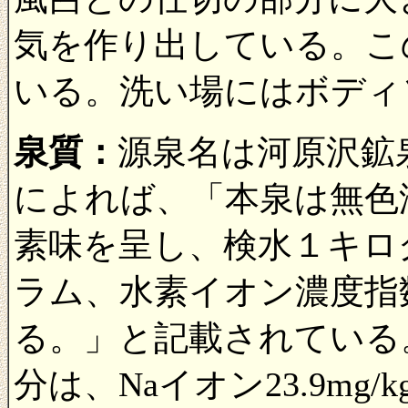
気を作り出している。こ
いる。洗い場にはボディ
泉質：
源泉名は河原沢鉱
によれば、「本泉は無色
素味を呈し、検水１キログ
ラム、水素イオン濃度指数7
る。」と記載されている
分は、Naイオン23.9mg/k