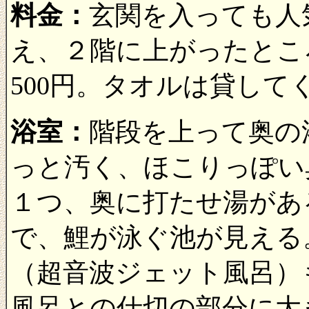
料金：
玄関を入っても人
え、２階に上がったとこ
500円。タオルは貸して
浴室：
階段を上って奥の
っと汚く、ほこりっぽい
１つ、奥に打たせ湯があ
で、鯉が泳ぐ池が見える
（超音波ジェット風呂）
風呂との仕切の部分に大