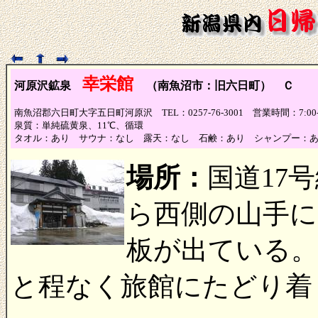
幸栄館
河原沢鉱泉
（南魚沼市：旧六日町） Ｃ
（泉
南魚沼郡六日町大字五日町河原沢 TEL：0257-76-3001 営業時間：7:00
泉質：単純硫黄泉、11℃、循環
タオル：あり サウナ：なし 露天：なし 石鹸：あり シャンプー：
場所：
国道17
ら西側の山手に
板が出ている
と程なく旅館にたどり着