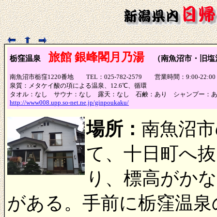
旅館 銀峰閣月乃湯
栃窪温泉
（南魚沼市・旧塩
南魚沼市栃窪1220番地 TEL：025-782-2579 営業時間：9:00-22:
泉質：メタケイ酸の項による温泉、12.6℃、循環
タオル：なし サウナ：なし 露天：なし 石鹸：あり シャンプー：
http://www008.upp.so-net.ne.jp/ginpoukaku/
場所：
南魚沼市
て、十日町へ抜
り、標高がか
がある。手前に栃窪温泉