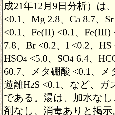
成21年12月9日分析）は、Li 
<0.1、Mg 2.8、Ca 8.7、Sr
<0.1、Fe(II) <0.1、Fe(III
7.8、Br <0.2、I <0.2、HS
HSO
<5.0、SO
6.4、HC
4
4
60.7、メタ硼酸 <0.1、
遊離H
S <0.1、など、ガ
2
である。湯は、加水なし
剤なし、消毒ありと掲示