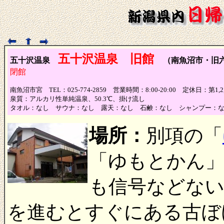
五十沢温泉 旧館
五十沢温泉
（南魚沼市・旧
閉館
南魚沼市宮 TEL：025-774-2859 営業時間：8:00-20:00 定休日：第1,
泉質：アルカリ性単純温泉、50.3℃、掛け流し
タオル：なし サウナ：なし 露天：なし 石鹸：なし シャンプー：
場所：
別項の「
「ゆもとかん」
も信号などない
を進むとすぐにある古ぼ