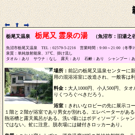
栃尾又 霊泉の湯
栃尾又温泉
（魚沼市：旧湯之
魚沼市栃尾又温泉 TEL：02579-5-2216 営業時間：9:00～21:00（冬
泉質：単純放射能泉、37℃、掛け流し
タオル：あり サウナ：なし 露天：あり 石鹸：あり シャンプー：
場所：
前記の栃尾又温泉センターに
用の混浴浴室に改造され、一般客は
料金：
大人1000円、小人500円
りくつろぐべきだろう。
浴室：
きれいなロビーの先に展示コ
１階と２階が浴室であり男女が別れる。エレベーターがある
熱浴槽と露天風呂がある。洗い場にはボディソープ・シャン
ではない。虻に注意。脱衣場には鍵付きロッカーあり。