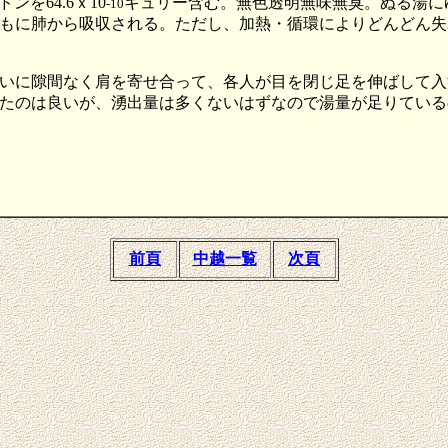
を64.6ｘ10
キュリー含む。無色透明無味無臭。ぬる湯に
-10
もに肺から吸収される。ただし、加熱・循環によりどんどん失
いに隙間なく肩を寄せ合って、各人が目を閉じ足を伸ばして入
たのは良いが、湧出量は多くないはずなので湯量が足りている
前頁
中越一覧
次頁