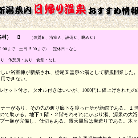
谷村） Ｂ
（泉質Ｂ、浴室Ａ、設備Ｃ、眺めＣ）
季19:00まで、土日15:00まで） 定休日：なし
あり 休憩所：あり 食堂：なし
新しい浴室棟が新築され、栃尾又霊泉の湯として新規開業した
利用できない。
、タオルセット付き。タオル付きはいいが、1000円に値上げされ
ーナーがあり、その先の渡り廊下を渡った所が新館である。１
ので助かる。地下１階・２階それぞれにかぶり湯、源泉の大浴
プー類が完備し、仕切もある。露天風呂は岩造りである。木々