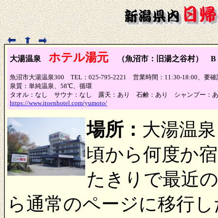
ホテル湯元
大湯温泉
（魚沼市：旧湯之谷村） B
魚沼市大湯温泉300 TEL：025-795-2221 営業時間：11:30-18:00
泉質：単純温泉、58℃、循環
タオル：なし サウナ：なし 露天：あり 石鹸：あり シャンプー：
https://www.itoenhotel.com/yumoto/
場所：
大湯温泉
頃から何度か宿
たきりで最近
ら通常のページに移行し