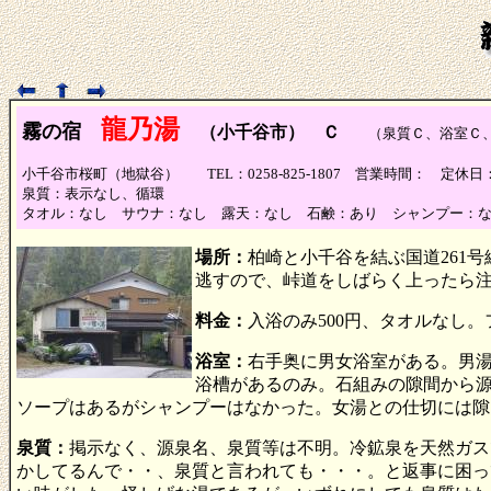
龍乃湯
霧の宿
（小千谷市） Ｃ
（泉質Ｃ、浴室Ｃ、
小千谷市桜町（地獄谷） TEL：0258-825-1807 営業時間： 定休日
泉質：表示なし、循環
タオル：なし サウナ：なし 露天：なし 石鹸：あり シャンプー：
場所：
柏崎と小千谷を結ぶ国道261
逃すので、峠道をしばらく上ったら
料金：
入浴のみ500円、タオルなし
浴室：
右手奥に男女浴室がある。男
浴槽があるのみ。石組みの隙間から
ソープはあるがシャンプーはなかった。女湯との仕切には隙
泉質：
掲示なく、源泉名、泉質等は不明。冷鉱泉を天然ガス
かしてるんで・・、泉質と言われても・・・。と返事に困っ