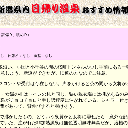
設備Ｄ、眺めＤ）
：
なし 休憩所：なし 食堂：なし
号線沿い、小国と小千谷の間の桜町トンネルの少し手前にある
注意しよう。新道ができたが、旧道の方なのでご注意。
。フロントや受付は存在しない。声をかけると茶の間から女将が
湯・女湯の札はトイレの札と同じ。狭い脱衣場には棚があるの
源泉がチョロチョロと申し訳程度に注がれている。シャワー付
間があって、背伸びすると覗けそう。
で沸かしたもの。どういう泉質かと女将に尋ねたら、意外な顔
ていた。注がれた非加熱源泉は無色透明無味無臭だが、浴槽の