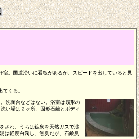
一軒宿。国道沿いに看板があるが、スピードを出していると見
出てくる。
み。洗面台などはない。浴室は扇形の
き洗い場は２ヶ所。固形石鹸とボディ
をされ、うちは鉱泉を天然ガスで沸
湯は軽度白濁し、無臭だが、石鹸臭