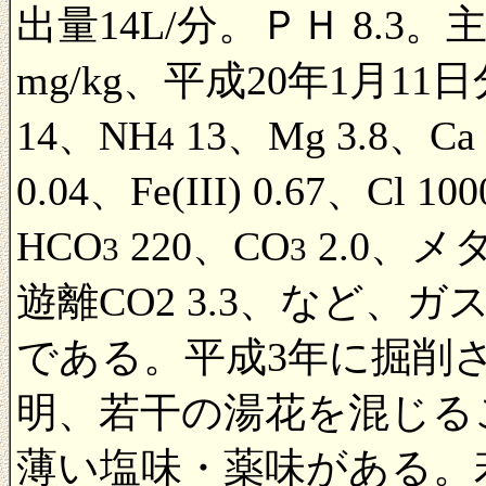
出量14L/分。ＰＨ 8.
mg/kg、平成20年1月11日分
14、NH
13、Mg 3.8、Ca 
4
0.04、Fe(III) 0.67、Cl 10
HCO
220、CO
2.0、メ
3
3
遊離CO2 3.3、など、ガス
である。平成3年に掘削
明、若干の湯花を混じる
薄い塩味・薬味がある。