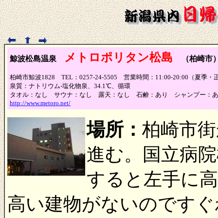
メトロポリタン松島
鯨波松島温泉
（柏崎市
柏崎市鯨波1828 TEL：0257-24-5505 営業時間：11:00-20:00（夏季・正
泉質：ナトリウム-塩化物泉、34.1℃、循環
タオル：なし サウナ：なし 露天：なし 石鹸：あり シャンプー：
http://www.metoro.net/
場所：
柏崎市街
進む。国立病院
すると左手に
高い建物がないのですぐ