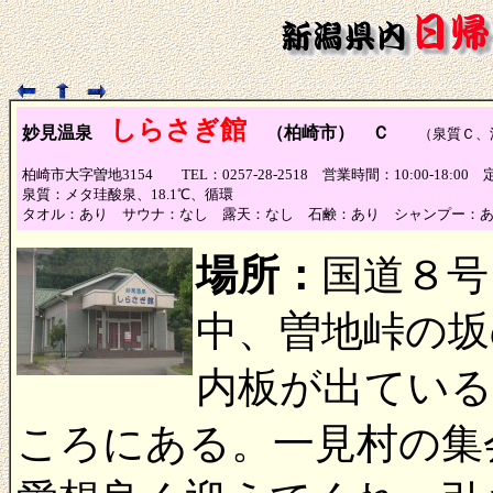
しらさぎ館
妙見温泉
（柏崎市） Ｃ
（泉質Ｃ、浴
柏崎市大字曽地3154 TEL：0257-28-2518 営業時間：10:00-18:0
泉質：メタ珪酸泉、18.1℃、循環
タオル：あり サウナ：なし 露天：なし 石鹸：あり シャンプー：
場所：
国道８号
中、曽地峠の坂
内板が出ている
ころにある。一見村の集