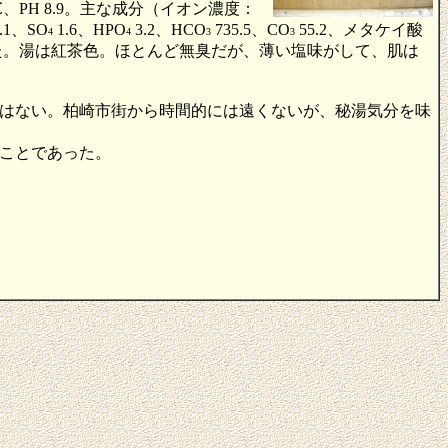
PH 8.9。主な成分（イオン濃度：
.1、SO
1.6、HPO
3.2、HCO
735.5、CO
55.2、メタケイ酸
4
4
3
3
があった。湯は紅茶色。ほとんど無臭だが、薄い塩味がして、肌は
はない。柏崎市街から時間的には遠くないが、秘湯気分を味
ことであった。