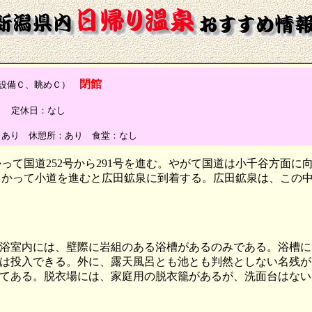
閉館
設備Ｃ、眺めＣ）
相談） 定休日：なし
：あり 休憩所：あり 食堂：なし
って国道252号から291号を進む。やがて国道は小千谷方面
向かって小道を進むと広田鉱泉に到着する。広田鉱泉は、この
。
浴室内には、壁際に岩組のある浴槽があるのみである。浴槽に
は投入できる。外に、露天風呂とも池とも判然としない名残が
てある。脱衣場には、家庭用の脱衣籠があるが、洗面台はない