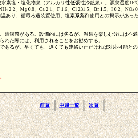
水素塩・塩化物泉（アルカリ性低張性冷鉱泉）。源泉温度16℃、
NH
2.2、Mg 0.8、Ca 2.1、F 1.6、Cl 231.5、Br 1.5、I 0.2、NO
0
4
3
kgである。加温あり、循環ろ過装置使用、塩素系薬剤使用との掲示
、清潔感がある。設備的には劣るが、温泉を楽しむ分には不満
られた際には、利用されることをお勧めする。
であるが、早くても、遅くても連絡いただければ対応可能との
た。
前頁
中越一覧
次頁