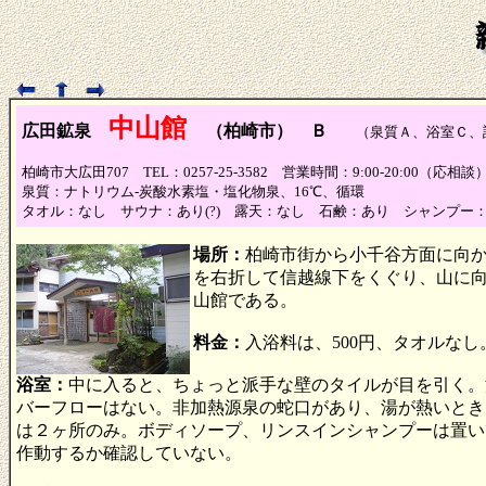
中山館
広田鉱泉
（柏崎市） Ｂ
（泉質Ａ、浴室Ｃ、
柏崎市大広田707 TEL：0257-25-3582 営業時間：9:00-20:00（応
泉質：ナトリウム-炭酸水素塩・塩化物泉、16℃、循環
タオル：なし サウナ：あり(?) 露天：なし 石鹸：あり シャンプー
場所：
柏崎市街から小千谷方面に向か
を右折して信越線下をくぐり、山に
山館である。
料金：
入浴料は、500円、タオルなし
浴室：
中に入ると、ちょっと派手な壁のタイルが目を引く。
バーフローはない。非加熱源泉の蛇口があり、湯が熱いとき
は２ヶ所のみ。ボディソープ、リンスインシャンプーは置い
作動するか確認していない。