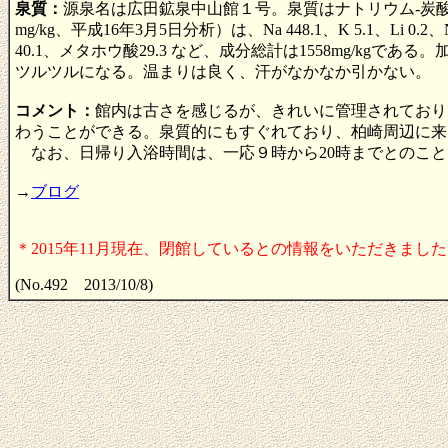
泉質：
源泉名は広田鉱泉中山館１号。泉質はナトリウム-炭酸
mg/kg、平成16年3月5日分析）は、Na 448.1、K 5.1、Li 0.2、
40.1、メタホウ酸29.3 など、成分総計は1558mg/
ツルツルになる。温まりは良く、汗がなかなか引かない。
コメント：
館内は古さを感じるが、きれいに管理されており
わうことができる。泉質的にもすぐれており、柏崎周辺に来
なお、日帰り入浴時間は、一応９時から20時までとのこと
→
ブログ
＊2015年11月現在、閉館しているとの情報をいただきまし
(No.492 2013/10/8)