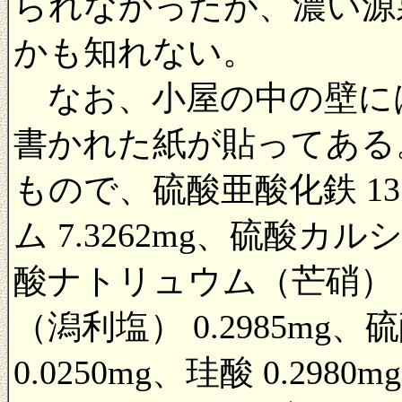
られなかったが、濃い源
かも知れない。
なお、小屋の中の壁に
書かれた紙が貼ってある。
もので、硫酸亜酸化鉄 13
ム 7.3262mg、硫酸カル
酸ナトリュウム（芒硝） 0
（潟利塩） 0.2985m
0.0250mg、珪酸 0.29