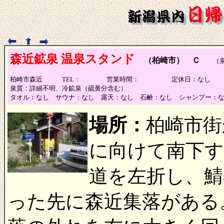
森近鉱泉 温泉スタンド
（柏崎市） Ｃ
（泉質
柏崎市森近 TEL： 営業時間： 定休日：なし
泉質：詳細不明、冷鉱泉（硫黄分含む）
タオル：なし サウナ：なし 露天：なし 石鹸：なし シャンプー：
場所：
柏崎市街
に向けて南下す
道を左折し、鯖
った先に森近集落がある