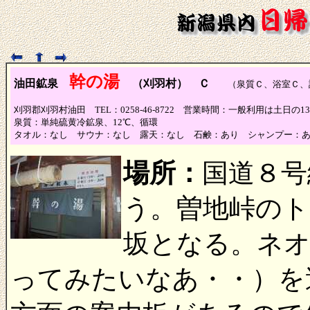
幹の湯
油田鉱泉
（刈羽村） Ｃ
（泉質Ｃ、浴室Ｃ、
刈羽郡刈羽村油田 TEL：0258-46-8722 営業時間：一般利用は土日の13:0
泉質：単純硫黄冷鉱泉、12℃、循環
タオル：なし サウナ：なし 露天：なし 石鹸：あり シャンプー：
場所：
国道８号
う。曽地峠の
坂となる。ネ
ってみたいなあ・・）を