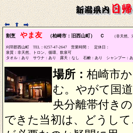
やま友
割烹
（柏崎市：旧西山町） Ｃ
（非天然、浴
刈羽郡西山町 TEL：0257-47-2647 営業時間： 定休日：
泉質：非天然、トロン、循環、飲泉可
タオル：あり サウナ：あり 露天：なし 石鹸：あり シャンプー：
場所：
柏崎市か
む。やがて国道
央分離帯付きの
できた当初は、どうして