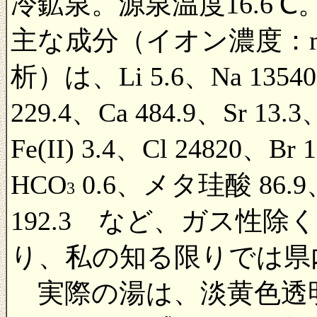
冷鉱泉。源泉温度16.6℃
主な成分（イオン濃度：mg
析）は、Li 5.6、Na 1354
229.4、Ca 484.9、Sr 13.
Fe(II) 3.4、Cl 24820、Br
HCO
0.6、メタ珪酸 86.
3
192.3 など、ガス性除く
り、私の知る限りでは県
実際の湯は、淡黄色透