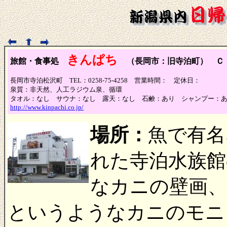
きんぱち
旅館・食事処
（長岡市：旧寺泊町） Ｃ
長岡市寺泊松沢町 TEL：0258-75-4258 営業時間： 定休日：
泉質：非天然、人工ラジウム泉、循環
タオル：なし サウナ：なし 露天：なし 石鹸：あり シャンプー：
http://www.kinpachi.co.jp/
場所：
魚で有名
れた寺泊水族館
なカニの壁画
というようなカニのモニ