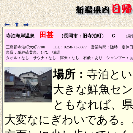
田甚
寺泊海岸温泉
（長岡市：旧寺泊町） Ｃ
（泉質
三島郡寺泊町大町7700 TEL：0258-75-3377 営業時間：随時 定休
泉質：単純硫黄泉、14℃、循環
タオル：なし サウナ：なし 露天：なし 石鹸：あり シャンプー：
場所：
寺泊とい
大きな鮮魚セン
ともなれば、県
大変なにぎわいである。